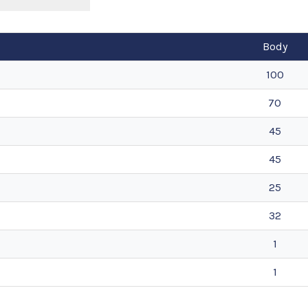
Body
100
70
45
45
25
32
1
1