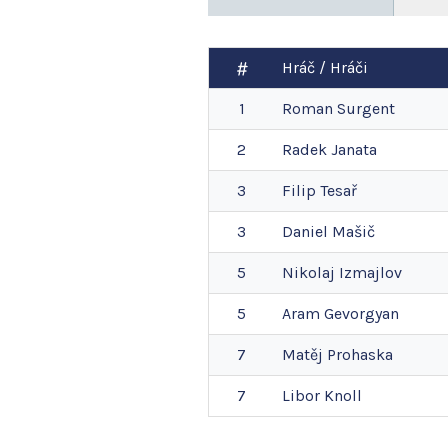
Hráč / Hráči
1
Roman
Surgent
2
Radek
Janata
3
Filip
Tesař
3
Daniel
Mašič
5
Nikolaj
Izmajlov
5
Aram
Gevorgyan
7
Matěj
Prohaska
7
Libor
Knoll