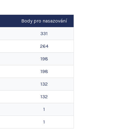
Body pro nasazování
331
264
198
198
132
132
1
1