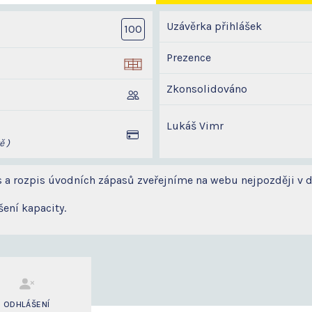
Uzávěrka přihlášek
100
Prezence
Zkonsolidováno
Lukáš Vimr
ě )
 a rozpis úvodních zápasů zveřejníme na webu nejpozději v 
ení kapacity.
ODHLÁŠENÍ