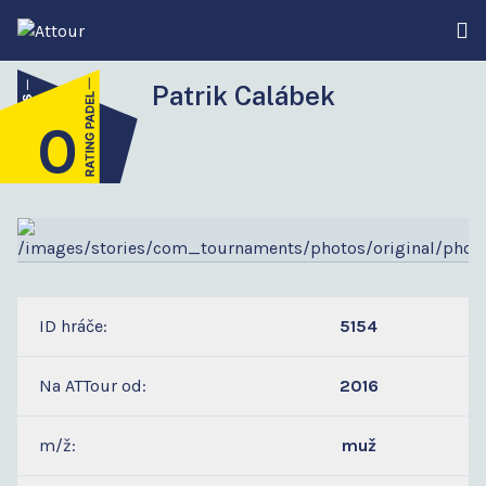
Patrik Calábek
0
3
ID hráče:
5154
Na ATTour od:
2016
m/ž:
muž