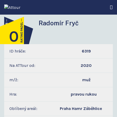
Radomír Fryč
0
3
ID hráče:
6319
Na ATTour od:
2020
m/ž:
muž
Hra:
pravou rukou
Oblíbený areál:
Praha Hamr Záběhlice