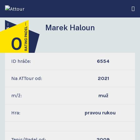
Marek Haloun
0
5
ID hráče:
6554
Na ATTour od:
2021
m/ž:
muž
Hra:
pravou rukou
Tenis/Padel od:
2009