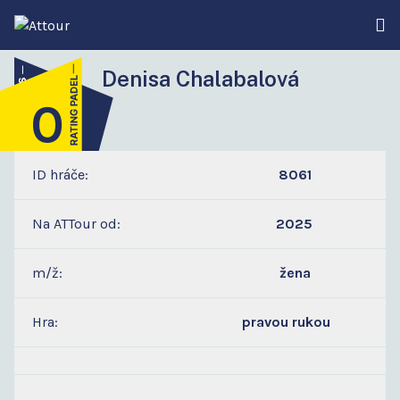
Denisa Chalabalová
0
0
ID hráče:
8061
Na ATTour od:
2025
m/ž:
žena
Hra:
pravou rukou