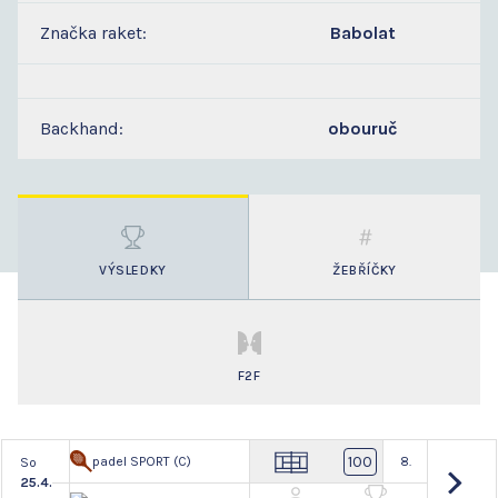
Značka raket:
Babolat
Backhand:
obouruč
VÝSLEDKY
ŽEBŘÍČKY
F2F
100
padel SPORT (C)
8.
So
25.4.