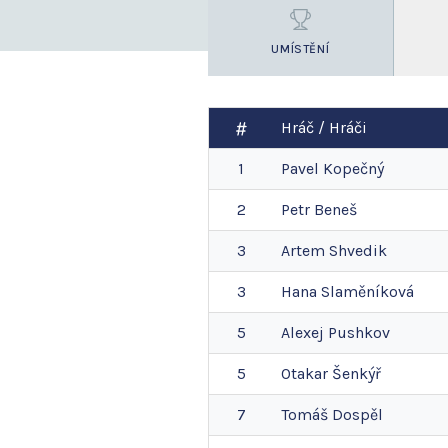
UMÍSTĚNÍ
Hráč / Hráči
1
Pavel
Kopečný
2
Petr
Beneš
3
Artem
Shvedik
3
Hana
Slaměníková
5
Alexej
Pushkov
5
Otakar
Šenkýř
7
Tomáš
Dospěl