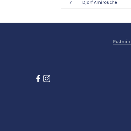
7
Djorf
Amirouche
Podmínk