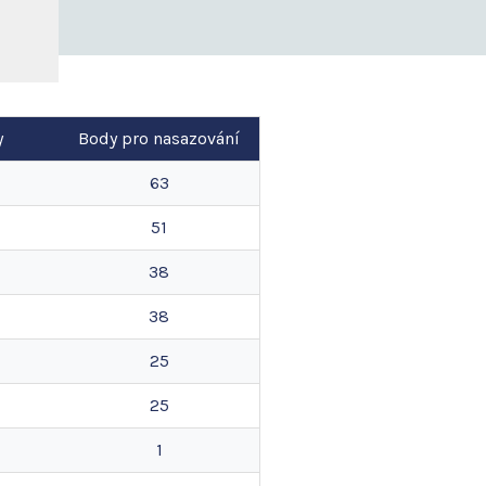
y
Body pro nasazování
63
51
38
38
25
25
1