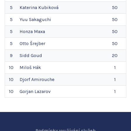
5
Katerina
Kubiková
50
5
Yuu
Sakaguchi
50
5
Honza
Maxa
50
5
Otto
Šrejber
50
9
Sidd
Goud
20
10
Miloš
Hák
1
10
Djorf
Amirouche
1
10
Gorjan
Lazarov
1
Podmínky využívání služeb