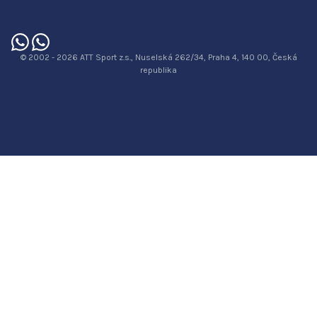
© 2002 - 2026 ATT Sport z.s., Nuselská 262/34, Praha 4, 140 00, Česká
republika