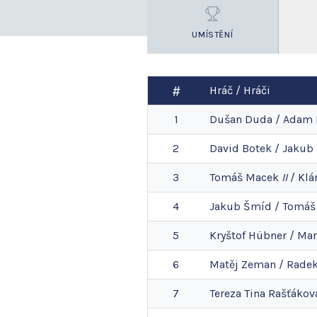
UMÍSTĚNÍ
Hráč / Hráči
1
Dušan
Duda
/
Adam
2
David
Botek
/
Jakub
3
Tomáš
Macek
II
/
Klá
4
Jakub
Šmíd
/
Tomáš
5
Kryštof
Hübner
/
Mar
6
Matěj
Zeman
/
Rade
7
Tereza Tina
Rašťákov