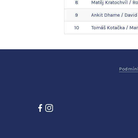
8
Matěj
Kratochvíl
/
R
9
Ankit
Dhame
/
David
10
Tomáš
Kotačka
/
Mar
Podmínk