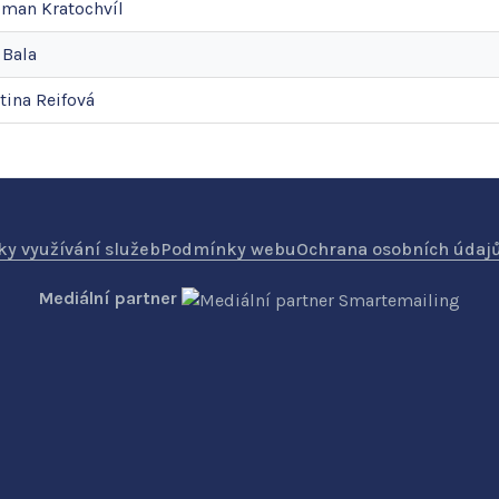
oman
Kratochvíl
Bala
tina
Reifová
y využívání služeb
Podmínky webu
Ochrana osobních údaj
Mediální partner