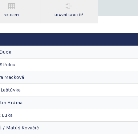
SKUPINY
HLAVNÍ SOUTĚŽ
Duda
Střelec
ra
Macková
Laštůvka
tin
Hrdina
k
Luka
á
/
Matúš
Kovačič