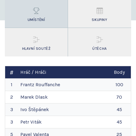
UMÍSTĚNÍ
SKUPINY
HLAVNÍ SOUTĚŽ
ÚTĚCHA
Hráč / Hráči
Body
1
Frantz
Rouffanche
100
2
Marek
Dlask
70
3
Ivo
Štěpánek
45
3
Petr
Viták
45
5
Pavel
Valenta
25