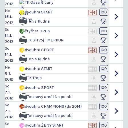
TK Oáza Říčany
2012
Ne
dvouhra START
100
15.1.
Tenis Rudná
2012
So
čtyřhra OPEN
100
14.1.
TK Slavoj - MERKUR
2012
So
dvouhra SPORT
100
14.1.
Tenis Rudná
2012
Ne
dvouhra START
100
8.1.
TK Troja
2012
So
dvouhra SPORT
100
7.1.
Tenisový areál Na polabí
2012
So
dvouhra CHAMPIONS (do 2014)
100
7.1.
Tenisový areál Na polabí
2012
So
dvouhra ŽENY START
100