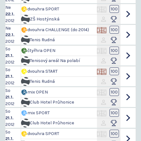
Ne
dvouhra SPORT
100
22.1.
ZŠ Hostýnská
2012
Ne
dvouhra CHALLENGE (do 2014)
100
22.1.
Tenis Rudná
2012
So
čtyřhra OPEN
100
21.1.
Tenisový areál Na polabí
2012
So
dvouhra START
100
21.1.
Tenis Rudná
2012
So
mix OPEN
100
21.1.
Club Hotel Průhonice
2012
So
mix SPORT
100
21.1.
Club Hotel Průhonice
2012
So
dvouhra SPORT
100
21.1.