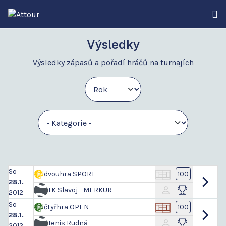
Výsledky
Výsledky zápasů a pořadí hráčů na turnajích
So
dvouhra SPORT
100
28.1.
TK Slavoj - MERKUR
2012
So
čtyřhra OPEN
100
28.1.
Tenis Rudná
2012