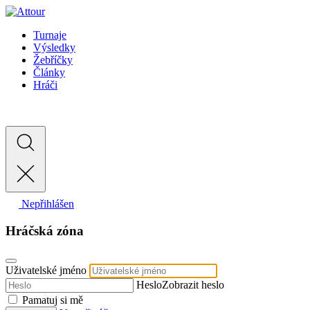
Turnaje
Výsledky
Žebříčky
Články
Hráči
Nepřihlášen
Hráčská zóna
Uživatelské jméno
Heslo
Zobrazit heslo
Pamatuj si mě