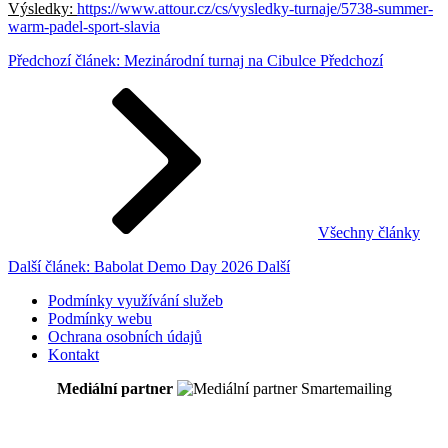
Výsledky:
https://www.attour.cz/cs/vysledky-turnaje/5738-summer-
warm-padel-sport-slavia
Předchozí článek: Mezinárodní turnaj na Cibulce
Předchozí
Všechny články
Další článek: Babolat Demo Day 2026
Další
Podmínky využívání služeb
Podmínky webu
Ochrana osobních údajů
Kontakt
Mediální partner