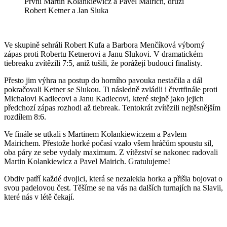
První Martin Kolankiewicz a Pavel Mairich, druzí
Robert Ketner a Jan Sluka
Ve skupině sehráli Robert Kufa a Barbora Menčíková výborný
zápas proti Robertu Ketnerovi a Janu Slukovi. V dramatickém
tiebreaku zvítězili 7:5, aniž tušili, že porážejí budoucí finalisty.
Přesto jim výhra na postup do horního pavouka nestačila a dál
pokračovali Ketner se Slukou. Ti následně zvládli i čtvrtfinále proti
Michalovi Kadlecovi a Janu Kadlecovi, které stejně jako jejich
předchozí zápas rozhodl až tiebreak. Tentokrát zvítězili nejtěsnějším
rozdílem 8:6.
Ve finále se utkali s Martinem Kolankiewiczem a Pavlem
Mairichem. Přestože horké počasí vzalo všem hráčům spoustu sil,
oba páry ze sebe vydaly maximum. Z vítězství se nakonec radovali
Martin Kolankiewicz a Pavel Mairich. Gratulujeme!
Obdiv patří každé dvojici, která se nezalekla horka a přišla bojovat o
svou padelovou čest. Těšíme se na vás na dalších turnajích na Slavii,
které nás v létě čekají.