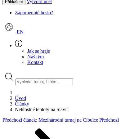
Vytvořit účet
Přihlášení
Zapomenuté heslo?
EN
Jak se hraje
Náš tým
Kontakt
Úvod
Články
Nelítostné teploty na Slavii
Předchozí článek: Mezinárodní turnaj na Cibulce
Předchozí