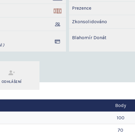
Prezence
Zkonsolidováno
Blahomír Donát
ě )
ODHLÁŠENÍ
Body
100
70