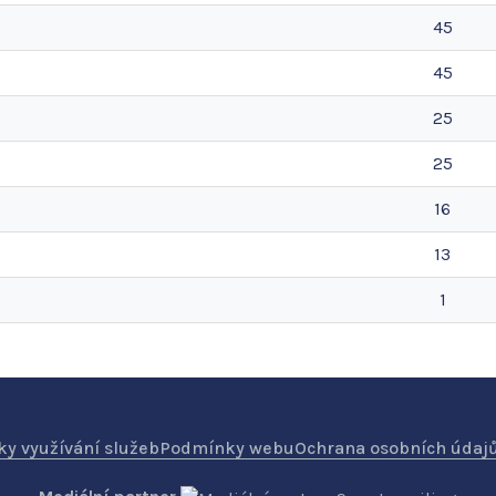
45
45
25
25
16
13
1
y využívání služeb
Podmínky webu
Ochrana osobních údaj