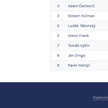
3
Adam
Čechovič
3
Robert
Holman
5
Luděk
Táborský
5
Anton
Frank
7
Tomáš
Vyšín
8
Jan
Dinga
9
Pavel
Hampl
Podmínk