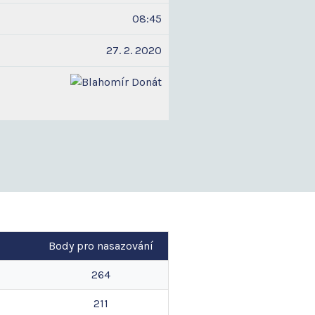
08:45
27. 2. 2020
Body pro nasazování
264
211