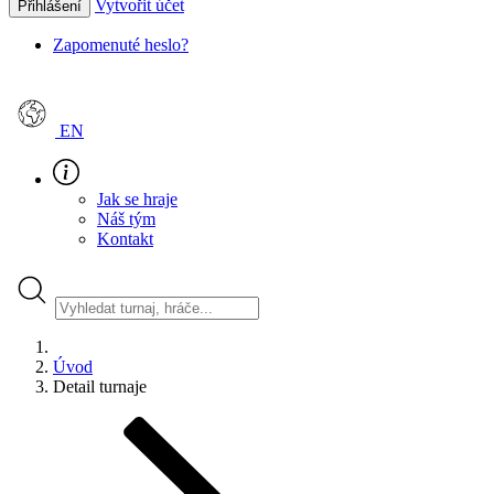
Vytvořit účet
Přihlášení
Zapomenuté heslo?
EN
Jak se hraje
Náš tým
Kontakt
Úvod
Detail turnaje