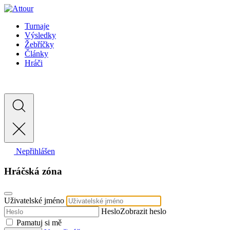
Turnaje
Výsledky
Žebříčky
Články
Hráči
Nepřihlášen
Hráčská zóna
Uživatelské jméno
Heslo
Zobrazit heslo
Pamatuj si mě