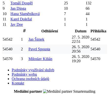
5
Tomáš
Dospěl
25
132
9
Jan
Dinga
10
66
10
Hana
Slaměníková
7
44
11
Karel
Doležal
1
1
11
Jay
Dee
1
1
Odhlášení
Datum
Přihláška
27. 5. 2020
54542
1
Jan
Šimek
54542
22:51
26. 5. 2020
54540
2
Pavel
Spousta
54540
20:56
26. 5. 2020
54570
3
Miloslav
Kilián
54570
19:20
Podmínky využívání služeb
Podmínky webu
Ochrana osobních údajů
Kontakt
Mediální partner