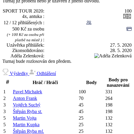
Turnaj již proběhl nebo je uzavřen z jiného důvodu.
SPORT TOUR 2020
100
4x, antuka
12 / 12 přihlášených
500 Kč za osobu
(+ 100 Kč za osobu při
platbě na místě )
Uzávěrka přihlášek
27. 5. 2020
Zkonsolidováno
28. 5. 2020
Adéla Zelenková
Turnaj bude rozlosován den předem.
Výsledky
Odhlášení
Body pro
Hráč / Hráči
Body
nasazování
1
Pavel
Michalek
100
331
2
Anton
Frank
70
264
3
Vojtěch
Suchý
45
198
3
Štěpán
Ryba
st.
45
198
5
Martin
Vojta
25
132
5
Martin
Kupka
25
132
5
Štěpán
Ryba
ml.
25
132