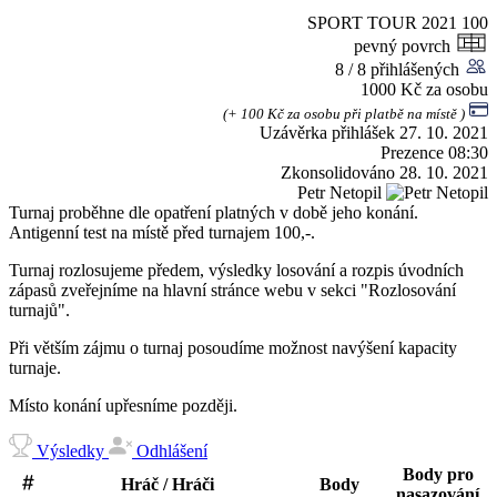
SPORT TOUR 2021
100
pevný povrch
8 / 8 přihlášených
1000 Kč za osobu
(+ 100 Kč za osobu při platbě na místě )
Uzávěrka přihlášek
27. 10. 2021
Prezence
08:30
Zkonsolidováno
28. 10. 2021
Petr Netopil
Turnaj proběhne dle opatření platných v době jeho konání.
Antigenní test na místě před turnajem 100,-.
Turnaj rozlosujeme předem, výsledky losování a rozpis úvodních
zápasů zveřejníme na hlavní stránce webu v sekci "Rozlosování
turnajů".
Při větším zájmu o turnaj posoudíme možnost navýšení kapacity
turnaje.
Místo konání upřesníme později.
Výsledky
Odhlášení
Body pro
Hráč / Hráči
Body
nasazování