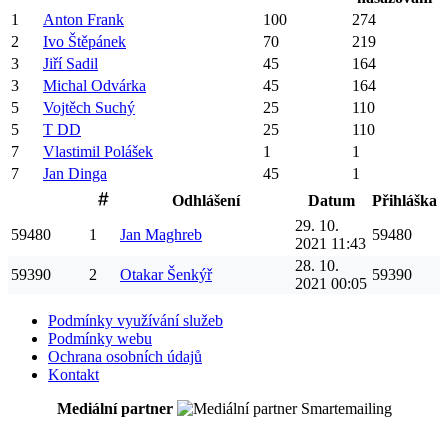
1
Anton
Frank
100
274
2
Ivo
Štěpánek
70
219
3
Jiří
Sadil
45
164
3
Michal
Odvárka
45
164
5
Vojtěch
Suchý
25
110
5
T
DD
25
110
7
Vlastimil
Polášek
1
1
7
Jan
Dinga
45
1
Odhlášení
Datum
Přihláška
29. 10.
59480
1
Jan
Maghreb
59480
2021 11:43
28. 10.
59390
2
Otakar
Šenkýř
59390
2021 00:05
Podmínky využívání služeb
Podmínky webu
Ochrana osobních údajů
Kontakt
Mediální partner