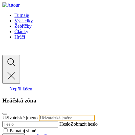
Turnaje
Výsledky
Žebříčky
Články
Hráči
Nepřihlášen
Hráčská zóna
Uživatelské jméno
Heslo
Zobrazit heslo
Pamatuj si mě