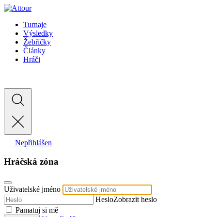
Turnaje
Výsledky
Žebříčky
Články
Hráči
Nepřihlášen
Hráčská zóna
Uživatelské jméno
Heslo
Zobrazit heslo
Pamatuj si mě