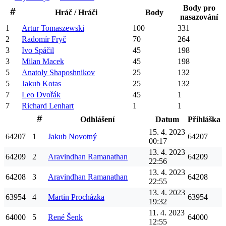
Body pro
Hráč / Hráči
Body
nasazování
1
Artur
Tomaszewski
100
331
2
Radomír
Fryč
70
264
3
Ivo
Spáčil
45
198
3
Milan
Macek
45
198
5
Anatoly
Shaposhnikov
25
132
5
Jakub
Kotas
25
132
7
Leo
Dvořák
45
1
7
Richard
Lenhart
1
1
Odhlášení
Datum
Přihláška
15. 4. 2023
64207
1
Jakub
Novotný
64207
00:17
13. 4. 2023
64209
2
Aravindhan
Ramanathan
64209
22:56
13. 4. 2023
64208
3
Aravindhan
Ramanathan
64208
22:55
13. 4. 2023
63954
4
Martin
Procházka
63954
19:32
11. 4. 2023
64000
5
René
Šenk
64000
12:55