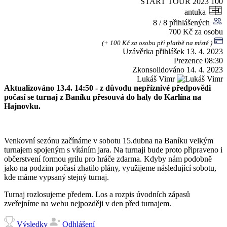
START TOUR 2023
100
antuka
8 / 8 přihlášených
700 Kč za osobu
(+ 100 Kč za osobu při platbě na místě )
Uzávěrka přihlášek
13. 4. 2023
Prezence
08:30
Zkonsolidováno
14. 4. 2023
Lukáš Vimr
Aktualizováno 13.4. 14:50 - z důvodu nepříznivé předpovědi
počasí se turnaj z Baníku přesouvá do haly do Karlína na
Hajnovku.
Venkovní sezónu začínáme v sobotu 15.dubna na Baníku velkým
turnajem spojeným s vítáním jara. Na turnaji bude proto připraveno i
občerstvení formou grilu pro hráče zdarma. Kdyby nám podobně
jako na podzim počasí zhatilo plány, využijeme následující sobotu,
kde máme vypsaný stejný turnaj.
Turnaj rozlosujeme předem. Los a rozpis úvodních zápasů
zveřejníme na webu nejpozději v den před turnajem.
Výsledky
Odhlášení