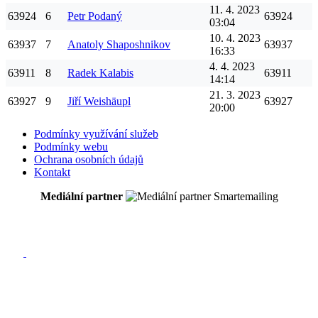
11. 4. 2023
63924
6
Petr
Podaný
63924
03:04
10. 4. 2023
63937
7
Anatoly
Shaposhnikov
63937
16:33
4. 4. 2023
63911
8
Radek
Kalabis
63911
14:14
21. 3. 2023
63927
9
Jiří
Weishäupl
63927
20:00
Podmínky využívání služeb
Podmínky webu
Ochrana osobních údajů
Kontakt
Mediální partner