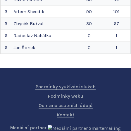
3
Artem
Shvedik
90
101
5
Zbyněk
Buřval
30
67
6
Radoslav
Nahálka
0
1
6
Jan
Šimek
0
1
Podmínky využívání služeb
Podmínky webu
Ochrana osobních údajů
Kontakt
Mediální partner