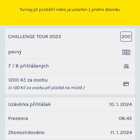
Turnaj již proběhl nebo je uzavřen z jiného důvodu.
CHALLENGE TOUR 2023
200
pevný
7 / 8 přihlášených
1200 Kč za osobu
(+ 100 Kč za osobu při platbě na místě )
Uzávěrka přihlášek
10. 1. 2024
Prezence
08:45
Zkonsolidováno
11. 1. 2024