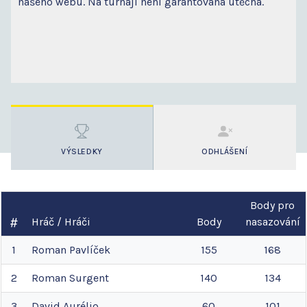
našeho webu. Na turnaji není garantována útěcha.
VÝSLEDKY
ODHLÁŠENÍ
Body pro
Hráč / Hráči
Body
nasazování
1
Roman
Pavlíček
155
168
2
Roman
Surgent
140
134
3
David
Aurélio
60
101