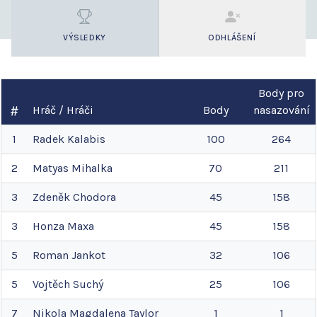
VÝSLEDKY
ODHLÁŠENÍ
Body pro
Hráč / Hráči
Body
nasazování
1
Radek
Kalabis
100
264
2
Matyas
Mihalka
70
211
3
Zdeněk
Chodora
45
158
3
Honza
Maxa
45
158
5
Roman
Jankot
32
106
5
Vojtěch
Suchý
25
106
7
Nikola Magdalena
Taylor
1
1