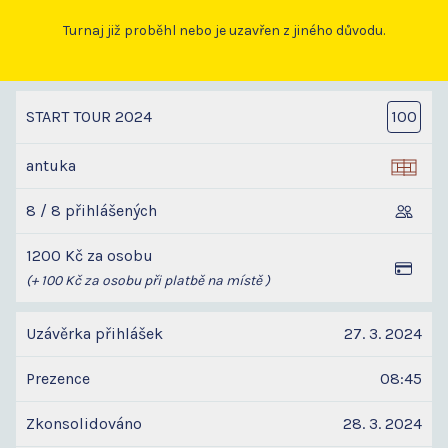
Turnaj již proběhl nebo je uzavřen z jiného důvodu.
START TOUR 2024
100
antuka
8 / 8 přihlášených
1200 Kč za osobu
(+ 100 Kč za osobu při platbě na místě )
Uzávěrka přihlášek
27. 3. 2024
Prezence
08:45
Zkonsolidováno
28. 3. 2024