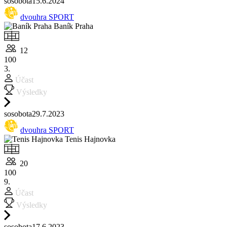
so
sobota
15.6.
2024
dvouhra SPORT
Baník Praha
12
100
3.
Účast
Výsledky
so
sobota
29.7.
2023
dvouhra SPORT
Tenis Hajnovka
20
100
9.
Účast
Výsledky
so
sobota
17.6.
2023