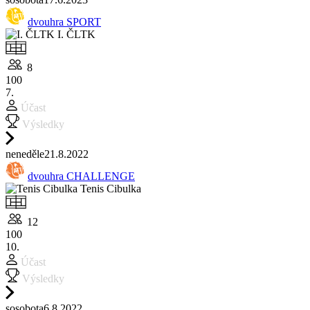
dvouhra SPORT
I. ČLTK
8
100
7.
Účast
Výsledky
ne
neděle
21.8.
2022
dvouhra CHALLENGE
Tenis Cibulka
12
100
10.
Účast
Výsledky
so
sobota
6.8.
2022