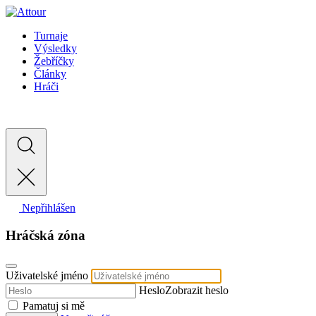
Turnaje
Výsledky
Žebříčky
Články
Hráči
Nepřihlášen
Hráčská zóna
Uživatelské jméno
Heslo
Zobrazit heslo
Pamatuj si mě