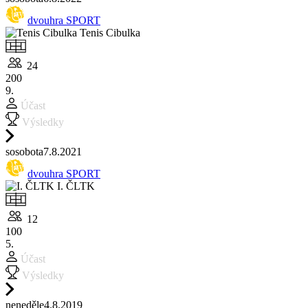
dvouhra SPORT
Tenis Cibulka
24
200
9.
Účast
Výsledky
so
sobota
7.8.
2021
dvouhra SPORT
I. ČLTK
12
100
5.
Účast
Výsledky
ne
neděle
4.8.
2019