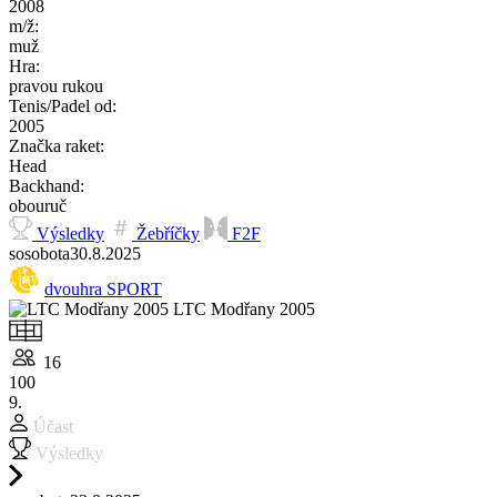
2008
m/ž:
muž
Hra:
pravou rukou
Tenis/Padel od:
2005
Značka raket:
Head
Backhand:
obouruč
Výsledky
Žebříčky
F2F
so
sobota
30.8.
2025
dvouhra SPORT
LTC Modřany 2005
16
100
9.
Účast
Výsledky