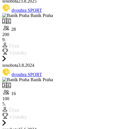
so
sobota
23.8.
2025
dvouhra SPORT
Baník Praha
28
200
9.
Účast
Výsledky
so
sobota
3.8.
2024
dvouhra SPORT
Baník Praha
16
100
5.
Účast
Výsledky