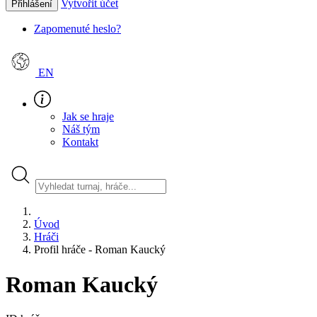
Vytvořit účet
Přihlášení
Zapomenuté heslo?
EN
Jak se hraje
Náš tým
Kontakt
Úvod
Hráči
Profil hráče - Roman Kaucký
Roman Kaucký