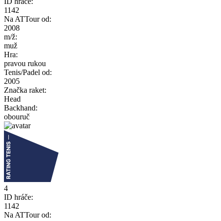
ID hráče:
1142
Na ATTour od:
2008
m/ž:
muž
Hra:
pravou rukou
Tenis/Padel od:
2005
Značka raket:
Head
Backhand:
obouruč
4
ID hráče:
1142
Na ATTour od: