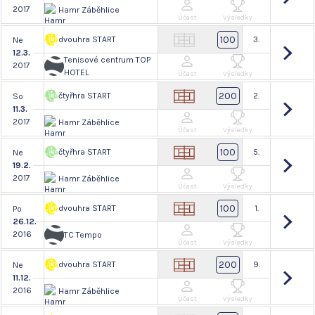
2017
Hamr Záběhlice
Účast
Výsledky
100
dvouhra START
3.
Ne
12.3.
Tenisové centrum TOP
2017
HOTEL
Účast
Výsledky
200
čtyřhra START
2.
So
11.3.
2017
Hamr Záběhlice
Účast
Výsledky
100
čtyřhra START
5.
Ne
19.2.
2017
Hamr Záběhlice
Účast
Výsledky
100
dvouhra START
1.
Po
26.12.
2016
TC Tempo
Účast
Výsledky
200
dvouhra START
9.
Ne
11.12.
2016
Hamr Záběhlice
Účast
Výsledky