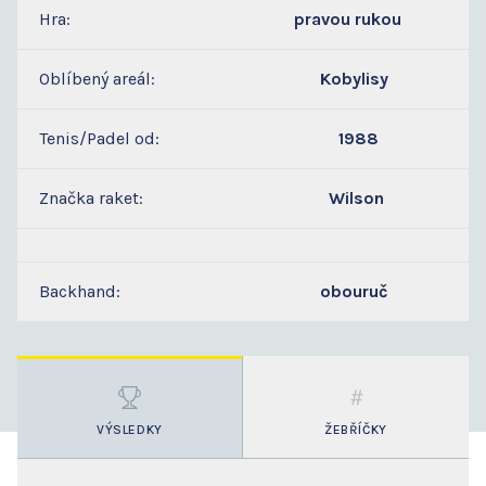
Hra:
pravou rukou
Oblíbený areál:
Kobylisy
Tenis/Padel od:
1988
Značka raket:
Wilson
Backhand:
obouruč
VÝSLEDKY
ŽEBŘÍČKY