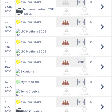
100
dvouhra START
3.
Ne
27.11.
Tenisové centrum TOP
2016
HOTEL
Účast
Výsledky
100
dvouhra START
5.
Ne
16.10.
2016
LTC Modřany 2005
Účast
Výsledky
100
dvouhra START
2.
Ne
11.9.
2016
LTC Modřany 2005
Účast
Výsledky
200
dvouhra START
2.
So
30.7.
2016
SK Aritma
Účast
Výsledky
100
čtyřhra START
3.
Pá
22.7.
2016
Tenis Cibulka
Účast
Výsledky
100
dvouhra START
5.
So
9.7.
2016
TGC Kunratice