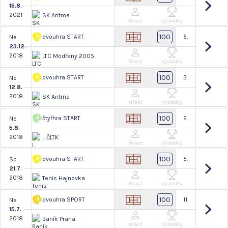
15.8.
2021
SK Aritma
Účast
Výsledky
100
dvouhra START
5.
Ne
23.12.
2018
LTC Modřany 2005
Účast
Výsledky
100
dvouhra START
3.
Ne
12.8.
2018
SK Aritma
Účast
Výsledky
100
čtyřhra START
2.
Ne
5.8.
2018
I. ČLTK
Účast
Výsledky
100
dvouhra START
5.
So
21.7.
2018
Tenis Hajnovka
Účast
Výsledky
100
dvouhra SPORT
11.
Ne
15.7.
2018
Baník Praha
Účast
Výsledky