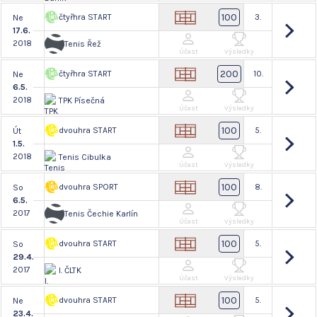
100
čtyřhra START
3.
Ne
17.6.
2018
Tenis Řež
Účast
Výsledky
200
čtyřhra START
10.
Ne
6.5.
2018
TPK Písečná
Účast
Výsledky
100
dvouhra START
5.
Út
1.5.
2018
Tenis Cibulka
Účast
Výsledky
100
dvouhra SPORT
8.
So
6.5.
2017
Tenis Čechie Karlín
Účast
Výsledky
100
dvouhra START
5.
So
29.4.
2017
I. ČLTK
Účast
Výsledky
100
dvouhra START
5.
Ne
23.4.