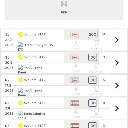
F2F
200
dvouhra START
14.
So
2.12.
2023
LTC Modřany 2005
Účast
Výsledky
100
dvouhra START
3.
So
30.9.
2023
Baník Praha
Účast
Výsledky
100
dvouhra START
5.
Ne
17.9.
2023
Baník Praha
Účast
Výsledky
100
dvouhra START
9.
Ne
7.8.
2022
Tenis Cibulka
Účast
Výsledky
100
dvouhra START
3.
Ne