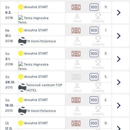
100
dvouhra START
11.
So
6.2.
2016
Tenis Hajnovka
Účast
Výsledky
100
dvouhra START
1.
Ne
31.1.
2016
TK Horní Počernice
Účast
Výsledky
100
dvouhra START
3.
So
2.1.
2016
Tenis Hajnovka
Účast
Výsledky
100
dvouhra START
5.
So
26.12.
Tenisové centrum TOP
2015
HOTEL
Účast
Výsledky
100
dvouhra START
2.
So
19.12.
2015
TK Horní Počernice
Účast
Výsledky
100
dvouhra START
9.
Út
17.11.