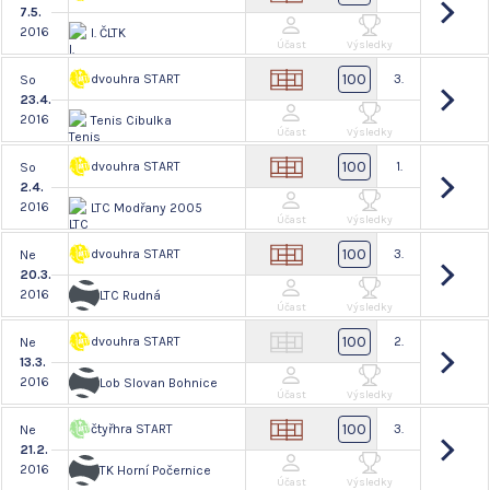
7.5.
2016
I. ČLTK
Účast
Výsledky
100
dvouhra START
3.
So
23.4.
2016
Tenis Cibulka
Účast
Výsledky
100
dvouhra START
1.
So
2.4.
2016
LTC Modřany 2005
Účast
Výsledky
100
dvouhra START
3.
Ne
20.3.
2016
LTC Rudná
Účast
Výsledky
100
dvouhra START
2.
Ne
13.3.
2016
Lob Slovan Bohnice
Účast
Výsledky
100
čtyřhra START
3.
Ne
21.2.
2016
TK Horní Počernice
Účast
Výsledky