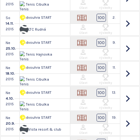
2015
Tenis Cibulka
Účast
Výsledky
100
dvouhra START
2.
So
14.11.
2015
LTC Rudná
Účast
Výsledky
100
dvouhra START
9.
Ne
25.10.
2015
Tenis Hajnovka
Účast
Výsledky
100
dvouhra START
11.
Ne
18.10.
2015
Tenis Cibulka
Účast
Výsledky
100
dvouhra START
13.
Ne
4.10.
2015
Tenis Cibulka
Účast
Výsledky
100
dvouhra START
19.
Ne
20.9.
2015
Vista resort & club
Účast
Výsledky