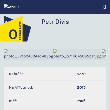
Petr Diviš
0
3
ID hráče:
3779
Na ATTour od:
2013
m/ž:
muž