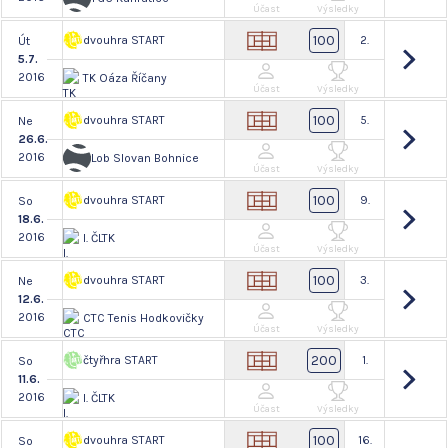
Účast
Výsledky
100
dvouhra START
2.
Út
5.7.
2016
TK Oáza Říčany
Účast
Výsledky
100
dvouhra START
5.
Ne
26.6.
2016
Lob Slovan Bohnice
Účast
Výsledky
100
dvouhra START
9.
So
18.6.
2016
I. ČLTK
Účast
Výsledky
100
dvouhra START
3.
Ne
12.6.
2016
CTC Tenis Hodkovičky
Účast
Výsledky
200
čtyřhra START
1.
So
11.6.
2016
I. ČLTK
Účast
Výsledky
100
dvouhra START
16.
So