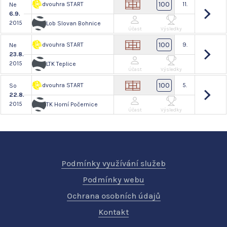
100
dvouhra START
11.
Ne
6.9.
2015
Lob Slovan Bohnice
Účast
Výsledky
100
dvouhra START
9.
Ne
23.8.
2015
LTK Teplice
Účast
Výsledky
100
dvouhra START
5.
So
22.8.
2015
TK Horní Počernice
Účast
Výsledky
Podmínky využívání služeb
Podmínky webu
Ochrana osobních údajů
Kontakt