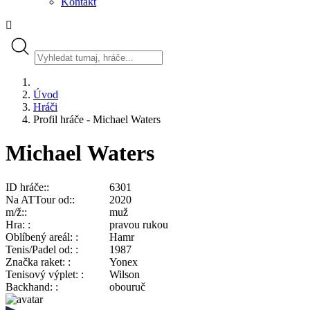
Kontakt
Úvod
Hráči
Profil hráče - Michael Waters
Michael Waters
ID hráče:
6301
Na ATTour od:
2020
m/ž:
muž
Hra:
pravou rukou
Oblíbený areál:
Hamr
Tenis/Padel od:
1987
Značka raket:
Yonex
Tenisový výplet:
Wilson
Backhand:
obouruč