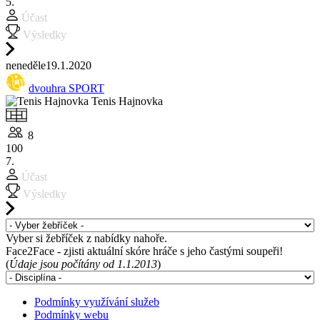
5.
Účast
Výsledky
ne
neděle
19.1.
2020
dvouhra SPORT
Tenis Hajnovka
8
100
7.
Účast
Výsledky
Vyber si žebříček z nabídky nahoře.
Face2Face - zjisti aktuální skóre hráče s jeho častými soupeři!
(
Údaje jsou počítány od 1.1.2013
)
Podmínky využívání služeb
Podmínky webu