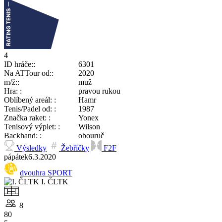
4
ID hráče:
6301
Na ATTour od:
2020
m/ž:
muž
Hra:
pravou rukou
Oblíbený areál:
Hamr
Tenis/Padel od:
1987
Značka raket:
Yonex
Tenisový výplet:
Wilson
Backhand:
obouruč
Výsledky
Žebříčky
F2F
pá
pátek
6.3.
2020
dvouhra SPORT
I. ČLTK
8
80