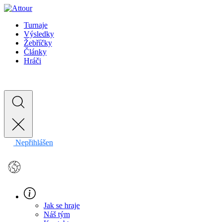
Turnaje
Výsledky
Žebříčky
Články
Hráči
Nepřihlášen
EN
Jak se hraje
Náš tým