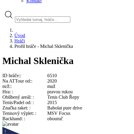
Kontakt
Úvod
Hráči
Profil hráče - Michal Sklenička
Michal Sklenička
ID hráče:
6510
Na ATTour od:
2020
m/ž:
muž
Hra:
pravou rukou
Oblíbený areál:
Tenis Club Řepy
Tenis/Padel od:
2015
Značka raket:
Babolat pure drive
Tenisový výplet:
MSV Focus
Backhand:
obouruč