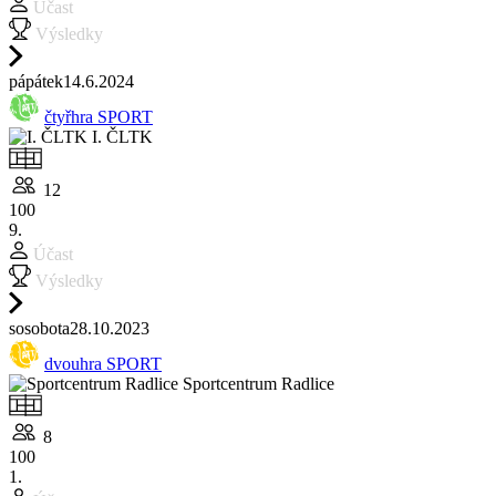
Účast
Výsledky
pá
pátek
14.6.
2024
čtyřhra SPORT
I. ČLTK
12
100
9.
Účast
Výsledky
so
sobota
28.10.
2023
dvouhra SPORT
Sportcentrum Radlice
8
100
1.