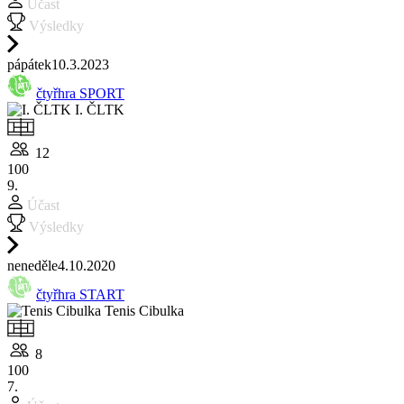
Účast
Výsledky
pá
pátek
10.3.
2023
čtyřhra SPORT
I. ČLTK
12
100
9.
Účast
Výsledky
ne
neděle
4.10.
2020
čtyřhra START
Tenis Cibulka
8
100
7.