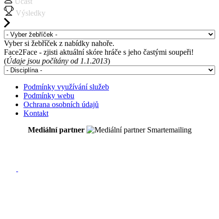
Účast
Výsledky
Vyber si žebříček z nabídky nahoře.
Face2Face - zjisti aktuální skóre hráče s jeho častými soupeři!
(
Údaje jsou počítány od 1.1.2013
)
Podmínky využívání služeb
Podmínky webu
Ochrana osobních údajů
Kontakt
Mediální partner