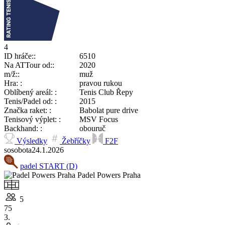
4
ID hráče:
6510
Na ATTour od:
2020
m/ž:
muž
Hra:
pravou rukou
Oblíbený areál:
Tenis Club Řepy
Tenis/Padel od:
2015
Značka raket:
Babolat pure drive
Tenisový výplet:
MSV Focus
Backhand:
obouruč
Výsledky
Žebříčky
F2F
so
sobota
24.1.
2026
padel START (D)
Padel Powers Praha
5
75
3.