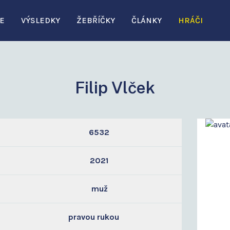
E
VÝSLEDKY
ŽEBŘÍČKY
ČLÁNKY
HRÁČI
Filip Vlček
6532
2021
muž
pravou rukou