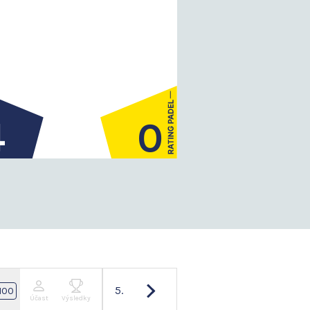
4
0
5.
100
Účast
Výsledky