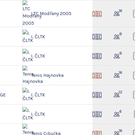
16
LTC Modřany 2005
8
I. ČLTK
8
I. ČLTK
16
Tenis Hajnovka
12
NGE
I. ČLTK
6
I. ČLTK
16
Tenis Cibulka