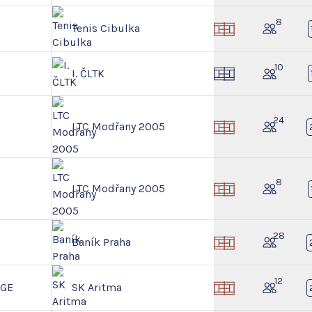
8
Tenis Cibulka
10
I. ČLTK
24
LTC Modřany 2005
8
LTC Modřany 2005
28
Baník Praha
12
NGE
SK Aritma