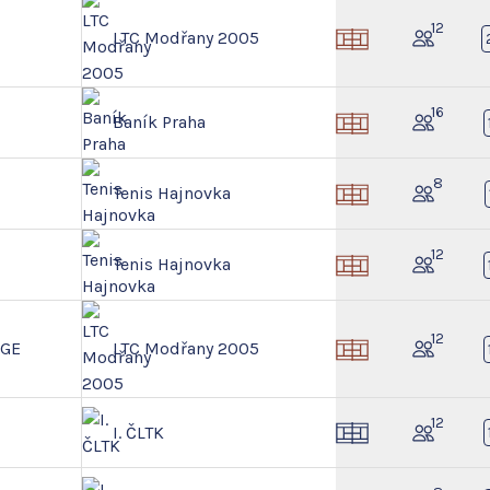
12
LTC Modřany 2005
16
Baník Praha
8
Tenis Hajnovka
12
Tenis Hajnovka
12
NGE
LTC Modřany 2005
12
I. ČLTK