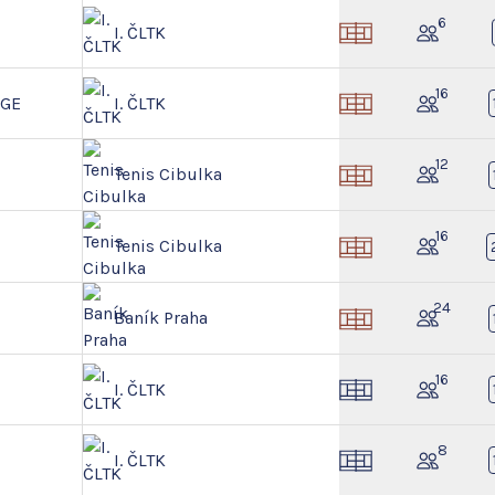
6
I. ČLTK
16
NGE
I. ČLTK
12
Tenis Cibulka
16
Tenis Cibulka
24
Baník Praha
16
I. ČLTK
8
I. ČLTK