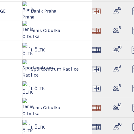
12
NGE
Baník Praha
8
Tenis Cibulka
10
I. ČLTK
8
Sportcentrum Radlice
8
I. ČLTK
12
Tenis Cibulka
10
I. ČLTK