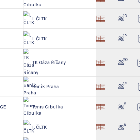
10
I. ČLTK
12
I. ČLTK
20
TK Oáza Říčany
12
Baník Praha
8
NGE
Tenis Cibulka
8
I. ČLTK