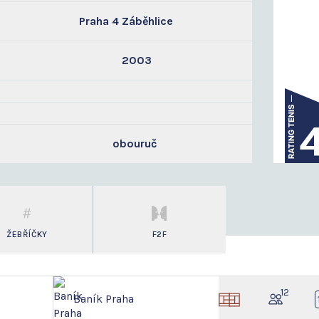
Praha 4 Záběhlice
2003
obouruč
ŽEBŘÍČKY
F2F
12
Baník Praha