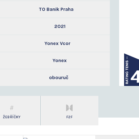
TO Banik Praha
2021
Yonex Vcor
Yonex
obouruč
ŽEBŘÍČKY
F2F