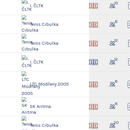
10
I. ČLTK
8
Tenis Cibulka
12
Tenis Cibulka
12
I. ČLTK
8
LTC Modřany 2005
8
SK Aritma
20
Tenis Cibulka