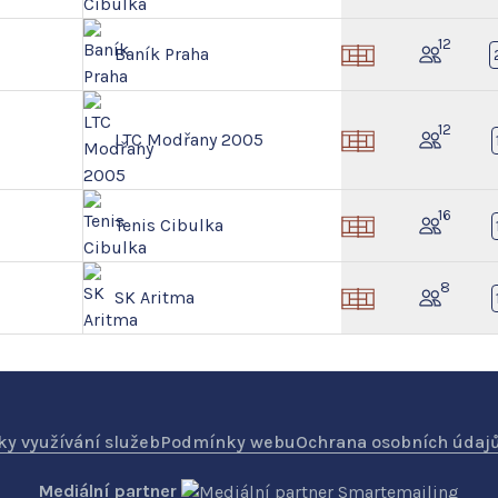
12
Baník Praha
12
LTC Modřany 2005
16
Tenis Cibulka
8
SK Aritma
y využívání služeb
Podmínky webu
Ochrana osobních údaj
Mediální partner