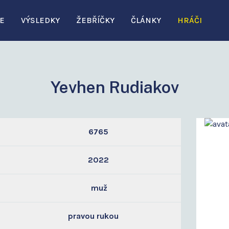
E
VÝSLEDKY
ŽEBŘÍČKY
ČLÁNKY
HRÁČI
Yevhen Rudiakov
6765
2022
muž
pravou rukou