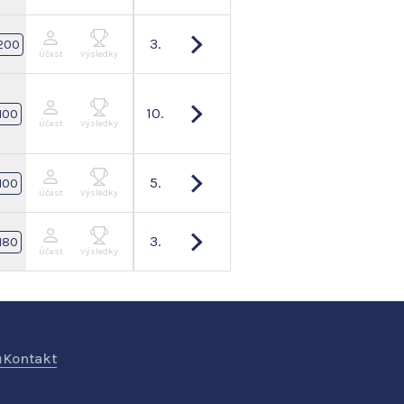
3.
200
Účast
Výsledky
10.
100
Účast
Výsledky
5.
100
Účast
Výsledky
3.
180
Účast
Výsledky
ů
Kontakt