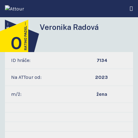
Veronika Radová
0
1
ID hráče:
7134
Na ATTour od:
2023
m/ž:
žena