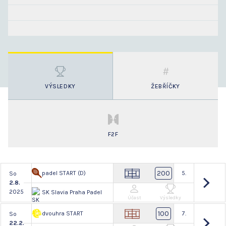
VÝSLEDKY
ŽEBŘÍČKY
F2F
200
padel START (D)
5.
So
2.8.
2025
SK Slavia Praha Padel
Účast
Výsledky
100
dvouhra START
7.
So
22.2.