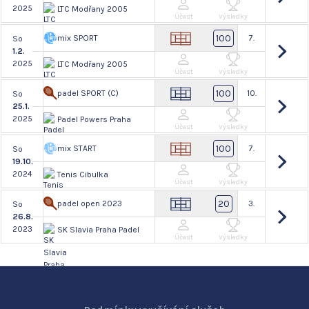
2025
LTC Modřany 2005
Účast
Výsledky
100
mix SPORT
7.
So
1.2.
2025
LTC Modřany 2005
Účast
Výsledky
100
padel SPORT (C)
10.
So
25.1.
2025
Padel Powers Praha
Účast
Výsledky
100
mix START
7.
So
19.10.
2024
Tenis Cibulka
Účast
Výsledky
20
padel open 2023
3.
So
26.8.
2023
SK Slavia Praha Padel
Účast
Výsledky