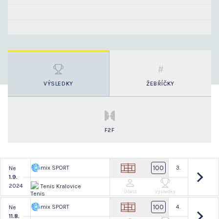
VÝSLEDKY
ŽEBŘÍČKY
F2F
100
mix SPORT
3.
Ne
1.9.
2024
Tenis Kralovice
Účast
Výsledky
100
mix SPORT
4.
Ne
11.8.