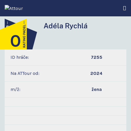
Adéla Rychlá
0
1
ID hráče:
7255
Na ATTour od:
2024
m/ž:
žena