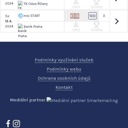
2024
TK Oáza Říčany
Účast
Výsledky
100
mix START
3.
So
13.4.
2024
Baník Praha
Účast
Výsledky
Podmínky využívání služeb
Podmínky webu
Ochrana osobních údajů
Kontakt
Mediální partner