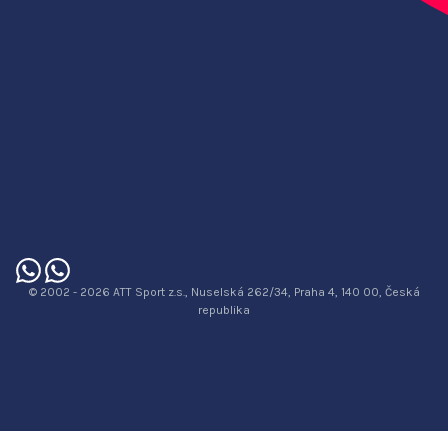
© 2002 - 2026 ATT Sport z.s., Nuselská 262/34, Praha 4, 140 00, Česká
republika