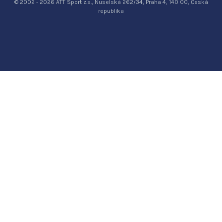
© 2002 - 2026 ATT Sport z.s., Nuselská 262/34, Praha 4, 140 00, Česká
republika