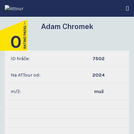
Adam Chromek
0
ID hráče:
7502
Na ATTour od:
2024
m/ž:
muž