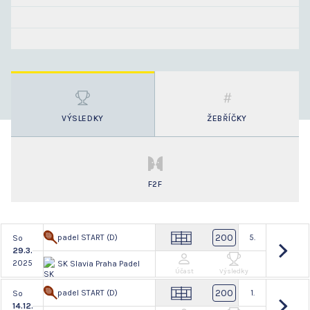
VÝSLEDKY
ŽEBŘÍČKY
F2F
200
padel START (D)
5.
So
29.3.
2025
SK Slavia Praha Padel
Účast
Výsledky
200
padel START (D)
1.
So
14.12.