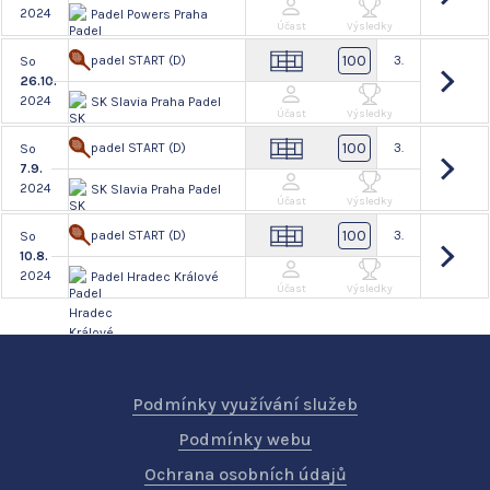
2024
Padel Powers Praha
Účast
Výsledky
100
padel START (D)
3.
So
26.10.
2024
SK Slavia Praha Padel
Účast
Výsledky
100
padel START (D)
3.
So
7.9.
2024
SK Slavia Praha Padel
Účast
Výsledky
100
padel START (D)
3.
So
10.8.
2024
Padel Hradec Králové
Účast
Výsledky
Podmínky využívání služeb
Podmínky webu
Ochrana osobních údajů