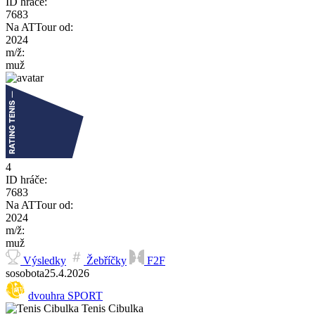
ID hráče:
7683
Na ATTour od:
2024
m/ž:
muž
4
ID hráče:
7683
Na ATTour od:
2024
m/ž:
muž
Výsledky
Žebříčky
F2F
so
sobota
25.4.
2026
dvouhra SPORT
Tenis Cibulka