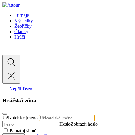
Turnaje
Výsledky
Žebříčky
Články
Hráči
Nepřihlášen
Hráčská zóna
Uživatelské jméno
Heslo
Zobrazit heslo
Pamatuj si mě