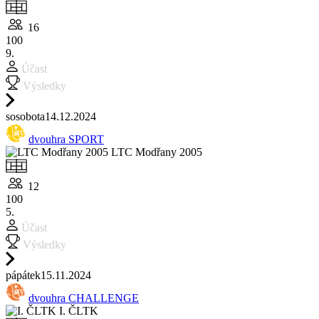
16
100
9.
Účast
Výsledky
so
sobota
14.12.
2024
dvouhra SPORT
LTC Modřany 2005
12
100
5.
Účast
Výsledky
pá
pátek
15.11.
2024
dvouhra CHALLENGE
I. ČLTK