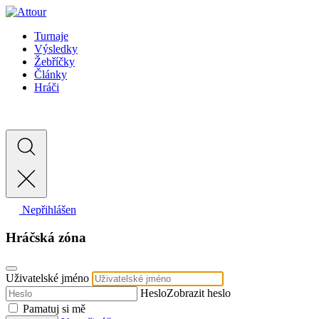
Turnaje
Výsledky
Žebříčky
Články
Hráči
Nepřihlášen
Hráčská zóna
Uživatelské jméno
Heslo
Zobrazit heslo
Pamatuj si mě