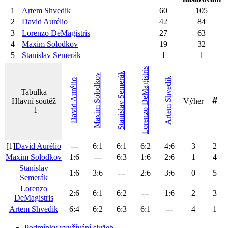
1
Artem
Shvedik
60
105
2
David
Aurélio
42
84
3
Lorenzo
DeMagistris
27
63
4
Maxim
Solodkov
19
32
5
Stanislav
Semerák
1
1
DeMagistris
Semerák
Solodkov
Shvedik
Aurélio
Tabulka
Hlavní soutěž
Výher
Stanislav
David
Artem
Maxim
1
Lorenzo
[1]
David
Aurélio
---
6
:
1
6
:
1
6
:
2
4
:
6
3
2
Maxim
Solodkov
1
:
6
---
6
:
3
1
:
6
2
:
6
1
4
Stanislav
1
:
6
3
:
6
---
2
:
6
3
:
6
0
5
Semerák
Lorenzo
2
:
6
6
:
1
6
:
2
---
1
:
6
2
3
DeMagistris
Artem
Shvedik
6
:
4
6
:
2
6
:
3
6
:
1
---
4
1
Podmínky využívání služeb