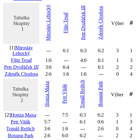
Lehocký
III
Chodora
Dvořáček
Tesař
Tabulka
Skupiny
Výher
Miroslav
Filip
Zdeněk
1
Petr
[1]
Miroslav
---
6
:
1
6
:
3
6
:
2
3
1
Lehocký
Filip
Tesař
1
:
6
---
4
:
6
6
:
1
1
3
Petr
Dvořáček
III
3
:
6
6
:
4
---
6
:
1
2
2
Zdeněk
Chodora
2
:
6
1
:
6
1
:
6
---
0
4
Reilich
Maxa
Park
Viták
Tabulka
Bosung
Skupiny
Výher
Honza
Tomáš
Petr
2
[2]
Honza
Maxa
---
7
:
5
6
:
3
6
:
2
3
1
Petr
Viták
5
:
7
---
6
:
1
0
:
6
1
3
Tomáš
Reilich
3
:
6
1
:
6
---
2
:
6
0
4
Bosung
Park
2
:
6
6
:
0
6
:
2
---
2
2