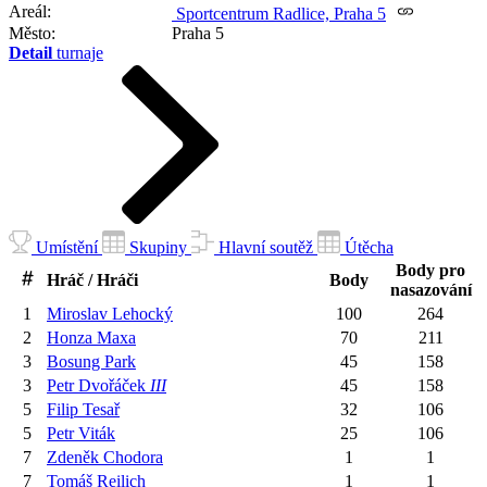
Areál
Sportcentrum Radlice, Praha 5
Město
Praha 5
Detail
turnaje
Umístění
Skupiny
Hlavní soutěž
Útěcha
Body pro
Hráč / Hráči
Body
nasazování
1
Miroslav
Lehocký
100
264
2
Honza
Maxa
70
211
3
Bosung
Park
45
158
3
Petr
Dvořáček
III
45
158
5
Filip
Tesař
32
106
5
Petr
Viták
25
106
7
Zdeněk
Chodora
1
1
7
Tomáš
Reilich
1
1