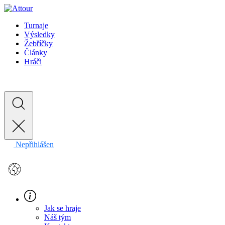
Turnaje
Výsledky
Žebříčky
Články
Hráči
Nepřihlášen
EN
Jak se hraje
Náš tým