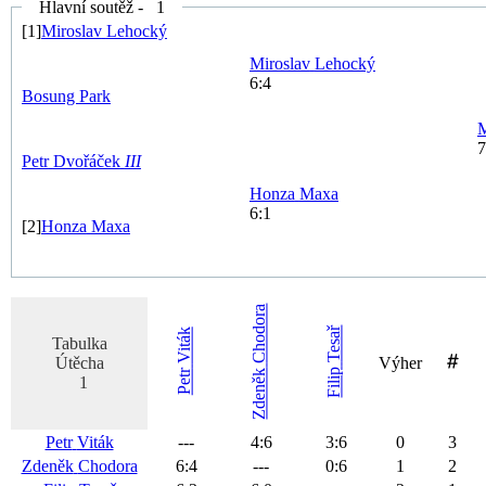
Hlavní soutěž - 1
[1]
Miroslav
Lehocký
Miroslav
Lehocký
6:4
Bosung
Park
M
7
Petr
Dvořáček
III
Honza
Maxa
6:1
[2]
Honza
Maxa
Chodora
Tesař
Viták
Tabulka
Útěcha
Výher
Filip
Zdeněk
Petr
1
Petr
Viták
---
4
:
6
3
:
6
0
3
Zdeněk
Chodora
6
:
4
---
0
:
6
1
2