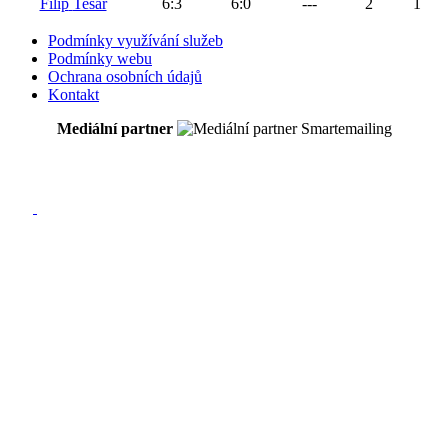
Filip
Tesař
6
:
3
6
:
0
---
2
1
Podmínky využívání služeb
Podmínky webu
Ochrana osobních údajů
Kontakt
Mediální partner