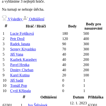
a vyhlásíme 3 nejlepší hráče.
Na turnaji se nehraje útěcha.
Výsledky
Odhlášení
Body pro
Hráč / Hráči
Body
nasazování
1
Lucie
Fojtíková
180
500
2
Petr
Drož
120
400
3
Radek
Janata
90
300
3
Sergey
Kiyashko
70
300
5
Jiří
Vana
40
200
5
Kazbek
Karashev
40
200
5
Pavel
Hrstka
40
200
5
Dmitry
Cheban
40
200
9
Karel
Kutina
20
100
10
Jiří
Sadil
0
1
10
Tomáš
Pop
0
1
10
Cyril
Křůpala
0
1
Odhlášení
Datum
Přihláška
12. 1. 2023
63301
1
Ivo
Štěpánek
63301