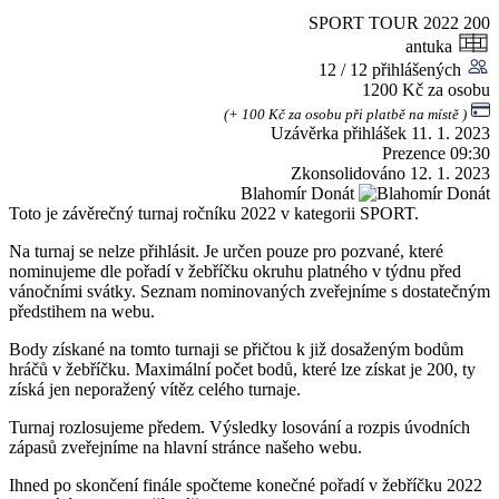
SPORT TOUR 2022
200
antuka
12 / 12 přihlášených
1200 Kč za osobu
(+ 100 Kč za osobu při platbě na místě )
Uzávěrka přihlášek
11. 1. 2023
Prezence
09:30
Zkonsolidováno
12. 1. 2023
Blahomír Donát
Toto je závěrečný turnaj ročníku 2022 v kategorii SPORT.
Na turnaj se nelze přihlásit. Je určen pouze pro pozvané, které
nominujeme dle pořadí v žebříčku okruhu platného v týdnu před
vánočními svátky. Seznam nominovaných zveřejníme s dostatečným
předstihem na webu.
Body získané na tomto turnaji se přičtou k již dosaženým bodům
hráčů v žebříčku. Maximální počet bodů, které lze získat je 200, ty
získá jen neporažený vítěz celého turnaje.
Turnaj rozlosujeme předem. Výsledky losování a rozpis úvodních
zápasů zveřejníme na hlavní stránce našeho webu.
Ihned po skončení finále spočteme konečné pořadí v žebříčku 2022