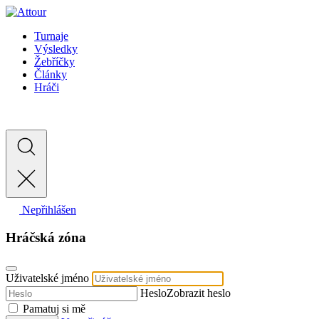
Turnaje
Výsledky
Žebříčky
Články
Hráči
Nepřihlášen
Hráčská zóna
Uživatelské jméno
Heslo
Zobrazit heslo
Pamatuj si mě