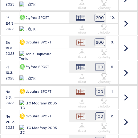
2023
I. ČLTK
Účast
Výsledky
200
čtyřhra SPORT
10.
Pá
24.3.
2023
I. ČLTK
Účast
Výsledky
200
dvouhra SPORT
3.
So
18.3.
2023
Tenis Hajnovka
Účast
Výsledky
100
čtyřhra SPORT
9.
Pá
10.3.
2023
I. ČLTK
Účast
Výsledky
100
dvouhra SPORT
1.
Ne
5.3.
2023
LTC Modřany 2005
Účast
Výsledky
100
dvouhra SPORT
2.
Ne
26.2.
2023
LTC Modřany 2005
Účast
Výsledky