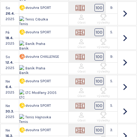
100
dvouhra SPORT
9.
So
26.4.
2025
Tenis Cibulka
Účast
Výsledky
100
dvouhra SPORT
5.
Pá
18.4.
2025
Baník Praha
Účast
Výsledky
100
dvouhra CHALLENGE
9.
So
12.4.
2025
Baník Praha
Účast
Výsledky
100
dvouhra SPORT
5.
Ne
6.4.
2025
LTC Modřany 2005
Účast
Výsledky
100
dvouhra SPORT
5.
Ne
30.3.
2025
Tenis Hajnovka
Účast
Výsledky
100
dvouhra SPORT
3.
Ne
16.3.