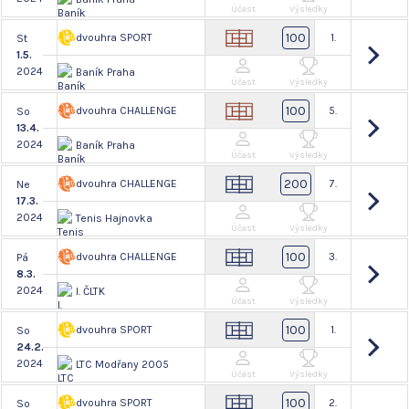
Účast
Výsledky
100
dvouhra SPORT
1.
St
1.5.
2024
Baník Praha
Účast
Výsledky
100
dvouhra CHALLENGE
5.
So
13.4.
2024
Baník Praha
Účast
Výsledky
200
dvouhra CHALLENGE
7.
Ne
17.3.
2024
Tenis Hajnovka
Účast
Výsledky
100
dvouhra CHALLENGE
3.
Pá
8.3.
2024
I. ČLTK
Účast
Výsledky
100
dvouhra SPORT
1.
So
24.2.
2024
LTC Modřany 2005
Účast
Výsledky
100
dvouhra SPORT
2.
So