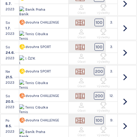
5.7.
2023
Baník Praha
Účast
Výsledky
100
dvouhra CHALLENGE
3.
So
1.7.
2023
Tenis Cibulka
Účast
Výsledky
100
dvouhra SPORT
3.
So
24.6.
2023
I. ČLTK
Účast
Výsledky
200
dvouhra SPORT
3.
Ne
21.5.
2023
Tenis Cibulka
Účast
Výsledky
200
dvouhra CHALLENGE
12.
So
20.5.
2023
Tenis Cibulka
Účast
Výsledky
100
dvouhra CHALLENGE
9.
Po
8.5.
2023
Baník Praha
Účast
Výsledky