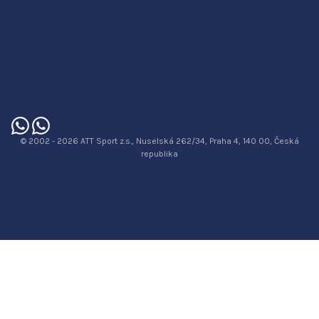
© 2002 - 2026 ATT Sport z.s., Nuselská 262/34, Praha 4, 140 00, Česká
republika