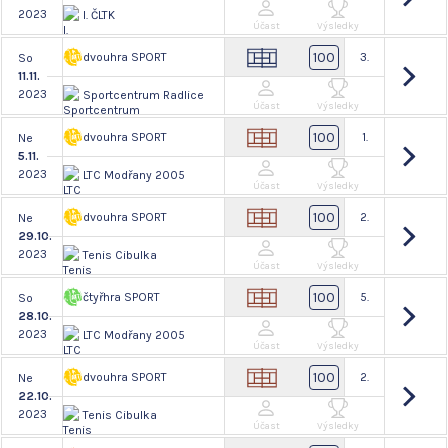
2023
I. ČLTK
Účast
Výsledky
100
dvouhra SPORT
3.
So
11.11.
2023
Sportcentrum Radlice
Účast
Výsledky
100
dvouhra SPORT
1.
Ne
5.11.
2023
LTC Modřany 2005
Účast
Výsledky
100
dvouhra SPORT
2.
Ne
29.10.
2023
Tenis Cibulka
Účast
Výsledky
100
čtyřhra SPORT
5.
So
28.10.
2023
LTC Modřany 2005
Účast
Výsledky
100
dvouhra SPORT
2.
Ne
22.10.
2023
Tenis Cibulka
Účast
Výsledky