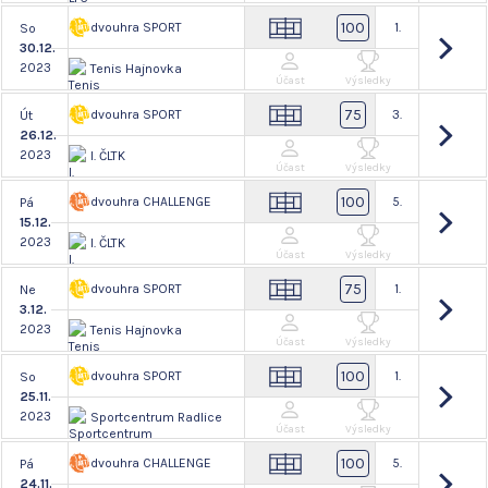
100
dvouhra SPORT
1.
So
30.12.
2023
Tenis Hajnovka
Účast
Výsledky
75
dvouhra SPORT
3.
Út
26.12.
2023
I. ČLTK
Účast
Výsledky
100
dvouhra CHALLENGE
5.
Pá
15.12.
2023
I. ČLTK
Účast
Výsledky
75
dvouhra SPORT
1.
Ne
3.12.
2023
Tenis Hajnovka
Účast
Výsledky
100
dvouhra SPORT
1.
So
25.11.
2023
Sportcentrum Radlice
Účast
Výsledky
100
dvouhra CHALLENGE
5.
Pá
24.11.