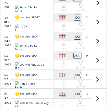
7.6.
2025
Tenis Cibulka
Účast
Výsledky
100
dvouhra SPORT
3.
So
31.5.
2025
I. ČLTK
Účast
Výsledky
100
dvouhra SPORT
2.
So
24.5.
2025
Tenis Cibulka
Účast
Výsledky
200
dvouhra SPORT
9.
Ne
18.5.
2025
LTC Modřany 2005
Účast
Výsledky
100
dvouhra SPORT
5.
Ne
11.5.
2025
Baník Praha
Účast
Výsledky
100
dvouhra SPORT
13.
Čt
8.5.
2025
CTC Tenis Hodkovičky
Účast
Výsledky