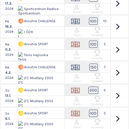
17.2.
2024
Sportcentrum Radlice
Účast
Výsledky
100
dvouhra CHALLENGE
10.
Pá
16.2.
2024
I. ČLTK
Účast
Výsledky
100
dvouhra SPORT
5.
Ne
11.2.
2024
Tenis Hajnovka
Účast
Výsledky
150
dvouhra CHALLENGE
7.
Ne
4.2.
2024
LTC Modřany 2005
Účast
Výsledky
200
dvouhra SPORT
2.
So
13.1.
2024
LTC Modřany 2005
Účast
Výsledky
100
dvouhra SPORT
3.
So
6.1.
2024
LTC Modřany 2005
Účast
Výsledky