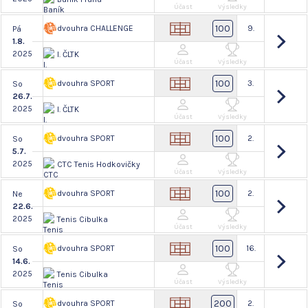
Účast
Výsledky
100
dvouhra CHALLENGE
9.
Pá
1.8.
2025
I. ČLTK
Účast
Výsledky
100
dvouhra SPORT
3.
So
26.7.
2025
I. ČLTK
Účast
Výsledky
100
dvouhra SPORT
2.
So
5.7.
2025
CTC Tenis Hodkovičky
Účast
Výsledky
100
dvouhra SPORT
2.
Ne
22.6.
2025
Tenis Cibulka
Účast
Výsledky
100
dvouhra SPORT
16.
So
14.6.
2025
Tenis Cibulka
Účast
Výsledky
200
dvouhra SPORT
2.
So