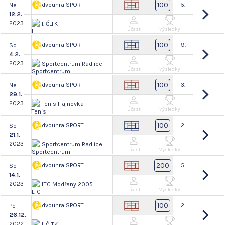
100
dvouhra SPORT
5.
Ne
12.2.
2023
I. ČLTK
Účast
Výsledky
100
dvouhra SPORT
9.
So
4.2.
2023
Sportcentrum Radlice
Účast
Výsledky
100
dvouhra SPORT
3.
Ne
29.1.
2023
Tenis Hajnovka
Účast
Výsledky
100
dvouhra SPORT
2.
So
21.1.
2023
Sportcentrum Radlice
Účast
Výsledky
200
dvouhra SPORT
5.
So
14.1.
2023
LTC Modřany 2005
Účast
Výsledky
100
dvouhra SPORT
2.
Po
26.12.
2022
I. ČLTK