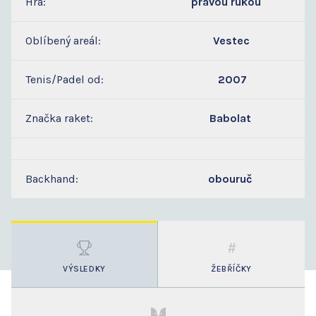
Hra:
pravou rukou
Oblíbený areál:
Vestec
Tenis/Padel od:
2007
Značka raket:
Babolat
Backhand:
obouruč
VÝSLEDKY
ŽEBŘÍČKY