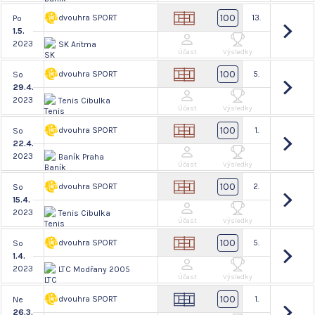
100
dvouhra SPORT
13.
Po
1.5.
2023
SK Aritma
Účast
Výsledky
100
dvouhra SPORT
5.
So
29.4.
2023
Tenis Cibulka
Účast
Výsledky
100
dvouhra SPORT
1.
So
22.4.
2023
Baník Praha
Účast
Výsledky
100
dvouhra SPORT
2.
So
15.4.
2023
Tenis Cibulka
Účast
Výsledky
100
dvouhra SPORT
5.
So
1.4.
2023
LTC Modřany 2005
Účast
Výsledky
100
dvouhra SPORT
1.
Ne
26.3.