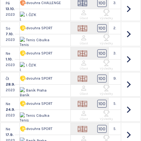
100
dvouhra CHALLENGE
3.
Pá
13.10.
2023
I. ČLTK
Účast
Výsledky
100
dvouhra SPORT
2.
So
7.10.
2023
Tenis Cibulka
Účast
Výsledky
100
dvouhra SPORT
3.
Ne
1.10.
2023
I. ČLTK
Účast
Výsledky
100
dvouhra SPORT
9.
Čt
28.9.
2023
Baník Praha
Účast
Výsledky
100
dvouhra SPORT
5.
Ne
24.9.
2023
Tenis Cibulka
Účast
Výsledky
100
dvouhra SPORT
5.
Ne
17.9.
2023
Baník Praha