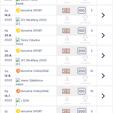
Účast
Výsledky
100
dvouhra SPORT
5.
So
16.9.
2023
LTC Modřany 2005
Účast
Výsledky
100
dvouhra SPORT
3.
Pá
25.8.
2023
Tenis Cibulka
Účast
Výsledky
200
dvouhra SPORT
5.
Ne
20.8.
2023
LTC Modřany 2005
Účast
Výsledky
200
dvouhra CHALLENGE
12.
So
12.8.
2023
Hamr Záběhlice
Účast
Výsledky
100
dvouhra CHALLENGE
10.
Pá
14.7.
2023
I. ČLTK
Účast
Výsledky
200
dvouhra SPORT
3.
St