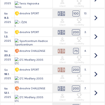
2025
Tenis Hajnovka
Účast
Výsledky
100
dvouhra SPORT
13.
Ne
9.3.
2025
I. ČLTK
Účast
Výsledky
200
dvouhra SPORT
3.
So
1.3.
2025
Sportcentrum Radlice
Účast
Výsledky
75
dvouhra CHALLENGE
4.
Ne
23.2.
2025
LTC Modřany 2005
Účast
Výsledky
200
dvouhra SPORT
5.
So
18.1.
2025
LTC Modřany 2005
Účast
Výsledky
200
dvouhra CHALLENGE
7.
Ne
12.1.
2025
LTC Modřany 2005
Účast
Výsledky