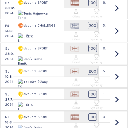
100
dvouhra SPORT
9.
So
28.12.
2024
Tenis Hajnovka
Účast
Výsledky
200
dvouhra CHALLENGE
5.
Pá
13.12.
2024
I. ČLTK
Účast
Výsledky
100
dvouhra SPORT
9.
So
28.9.
2024
Baník Praha
Účast
Výsledky
200
dvouhra SPORT
5.
So
10.8.
2024
TK Oáza Říčany
Účast
Výsledky
100
dvouhra SPORT
1.
So
27.7.
2024
I. ČLTK
Účast
Výsledky
100
dvouhra SPORT
3.
Ne
16.6.
2024
Baník Praha