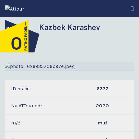
Kazbek Karashev
0
4
ID hráče:
6377
Na ATTour od:
2020
m/ž:
muž