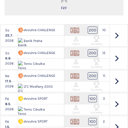
F2F
200
dvouhra CHALLENGE
10.
So
25.7.
2026
Baník Praha
Účast
Výsledky
200
dvouhra CHALLENGE
12.
So
6.6.
2026
Tenis Cibulka
Účast
Výsledky
200
dvouhra CHALLENGE
11.
Ne
17.5.
2026
LTC Modřany 2005
Účast
Výsledky
100
dvouhra SPORT
3.
Pá
8.5.
2026
Tenis Cibulka
Účast
Výsledky
100
dvouhra SPORT
2.
Pá
1.5.