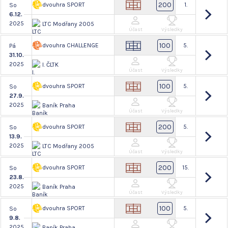
200
dvouhra SPORT
1.
So
6.12.
2025
LTC Modřany 2005
Účast
Výsledky
100
dvouhra CHALLENGE
5.
Pá
31.10.
2025
I. ČLTK
Účast
Výsledky
100
dvouhra SPORT
5.
So
27.9.
2025
Baník Praha
Účast
Výsledky
200
dvouhra SPORT
5.
So
13.9.
2025
LTC Modřany 2005
Účast
Výsledky
200
dvouhra SPORT
15.
So
23.8.
2025
Baník Praha
Účast
Výsledky
100
dvouhra SPORT
5.
So
9.8.
2025
Baník Praha