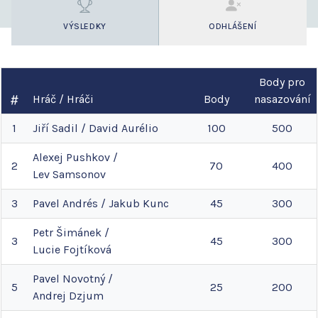
VÝSLEDKY
ODHLÁŠENÍ
Body pro
Hráč / Hráči
Body
nasazování
1
Jiří
Sadil
/
David
Aurélio
100
500
Alexej
Pushkov
/
2
70
400
Lev
Samsonov
3
Pavel
Andrés
/
Jakub
Kunc
45
300
Petr
Šimánek
/
3
45
300
Lucie
Fojtíková
Pavel
Novotný
/
5
25
200
Andrej
Dzjum