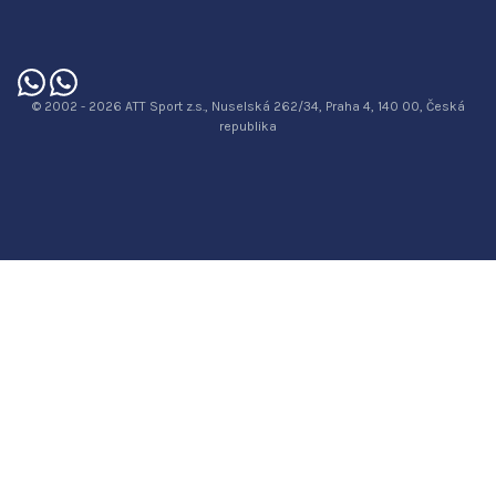
© 2002 - 2026 ATT Sport z.s., Nuselská 262/34, Praha 4, 140 00, Česká
republika