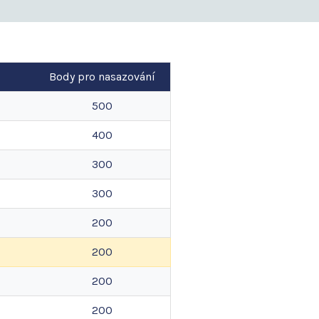
Body pro nasazování
500
400
300
300
200
200
200
200