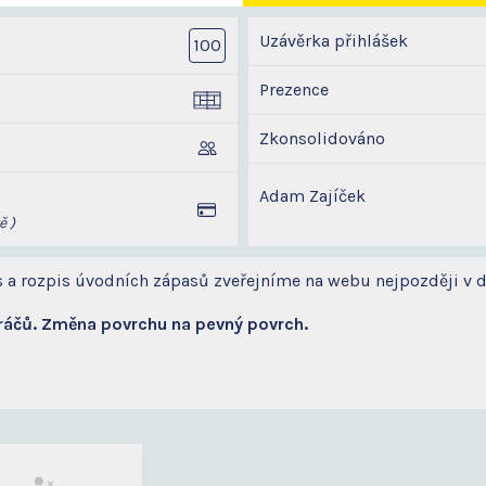
Uzávěrka přihlášek
100
Prezence
Zkonsolidováno
Adam Zajíček
ě )
 a rozpis úvodních zápasů zveřejníme na webu nejpozději v 
hráčů. Změna povrchu na pevný povrch.