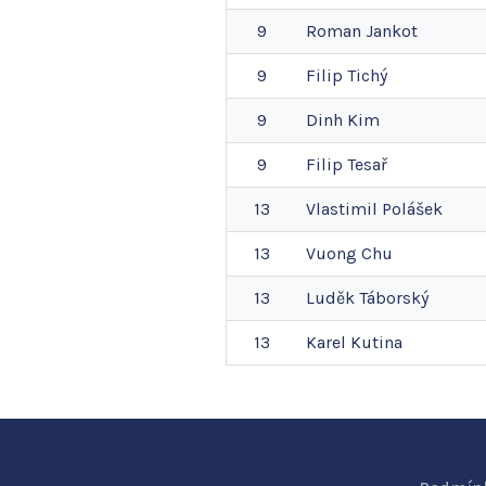
9
Roman
Jankot
9
Filip
Tichý
9
Dinh
Kim
9
Filip
Tesař
13
Vlastimil
Polášek
13
Vuong
Chu
13
Luděk
Táborský
13
Karel
Kutina