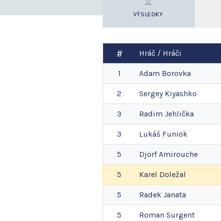
VÝSLEDKY
Hráč / Hráči
1
Adam
Borovka
2
Sergey
Kiyashko
3
Radim
Jehlička
3
Lukáš
Funiok
5
Djorf
Amirouche
5
Karel
Doležal
5
Radek
Janata
5
Roman
Surgent