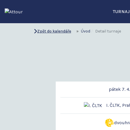
TURNAJ
Zpět do kalendáře
Úvod
Detail turnaje
pátek 7. 4
I. ČLTK, Pra
dvouhr