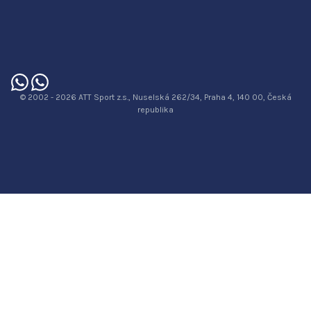
© 2002 - 2026 ATT Sport z.s., Nuselská 262/34, Praha 4, 140 00, Česká
republika