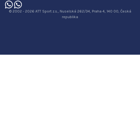
© 2002 - 2026 ATT Sport z.s., Nuselská 262/34, Praha 4, 140 00, Česká
republika