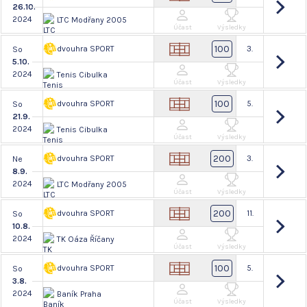
26.10.
2024
LTC Modřany 2005
Účast
Výsledky
100
dvouhra SPORT
3.
So
5.10.
2024
Tenis Cibulka
Účast
Výsledky
100
dvouhra SPORT
5.
So
21.9.
2024
Tenis Cibulka
Účast
Výsledky
200
dvouhra SPORT
3.
Ne
8.9.
2024
LTC Modřany 2005
Účast
Výsledky
200
dvouhra SPORT
11.
So
10.8.
2024
TK Oáza Říčany
Účast
Výsledky
100
dvouhra SPORT
5.
So
3.8.
2024
Baník Praha
Účast
Výsledky