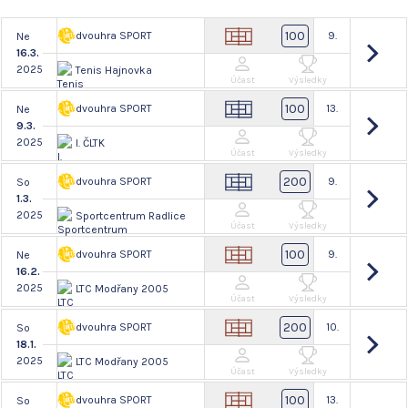
100
dvouhra SPORT
9.
Ne
16.3.
2025
Tenis Hajnovka
Účast
Výsledky
100
dvouhra SPORT
13.
Ne
9.3.
2025
I. ČLTK
Účast
Výsledky
200
dvouhra SPORT
9.
So
1.3.
2025
Sportcentrum Radlice
Účast
Výsledky
100
dvouhra SPORT
9.
Ne
16.2.
2025
LTC Modřany 2005
Účast
Výsledky
200
dvouhra SPORT
10.
So
18.1.
2025
LTC Modřany 2005
Účast
Výsledky
100
dvouhra SPORT
13.
So