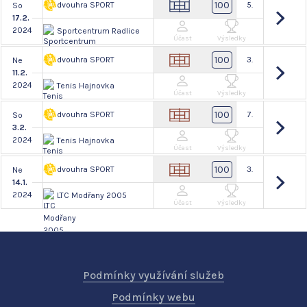
100
dvouhra SPORT
5.
So
17.2.
2024
Sportcentrum Radlice
Účast
Výsledky
100
dvouhra SPORT
3.
Ne
11.2.
2024
Tenis Hajnovka
Účast
Výsledky
100
dvouhra SPORT
7.
So
3.2.
2024
Tenis Hajnovka
Účast
Výsledky
100
dvouhra SPORT
3.
Ne
14.1.
2024
LTC Modřany 2005
Účast
Výsledky
Podmínky využívání služeb
Podmínky webu