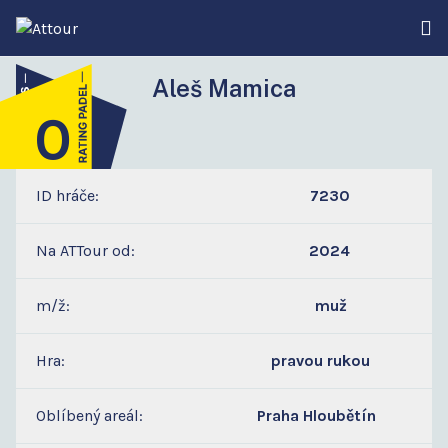
Aleš Mamica
0
4
ID hráče:
7230
Na ATTour od:
2024
m/ž:
muž
Hra:
pravou rukou
Oblíbený areál:
Praha Hloubětín