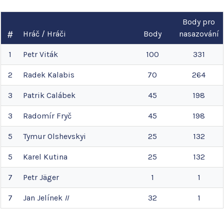
Body pro
Hráč / Hráči
Body
nasazování
1
Petr
Viták
100
331
2
Radek
Kalabis
70
264
3
Patrik
Calábek
45
198
3
Radomír
Fryč
45
198
5
Tymur
Olshevskyi
25
132
5
Karel
Kutina
25
132
7
Petr
Jäger
1
1
7
Jan
Jelínek
II
32
1