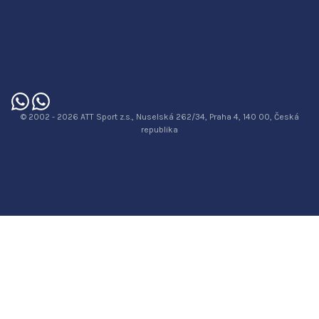
© 2002 - 2026 ATT Sport z.s., Nuselská 262/34, Praha 4, 140 00, Česká
republika