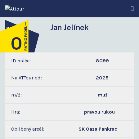
Jan Jelínek
0
3
ID hráče:
8099
Na ATTour od:
2025
m/ž:
muž
Hra:
pravou rukou
Oblíbený areál:
SK Oaza Pankrac