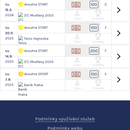
100
dvouhra START
3.
Ne
15.2.
2026
LTC Modřany 2005
Účast
Výsledky
100
dvouhra START
7.
Ne
30.11.
2025
Tenis Hajnovka
Účast
Výsledky
200
dvouhra START
7.
Ne
14.9.
2025
LTC Modřany 2005
Účast
Výsledky
100
dvouhra SPORT
5.
Ne
7.9.
2025
Baník Praha
Účast
Výsledky
Podmínky využívání služeb
Podmínky webu