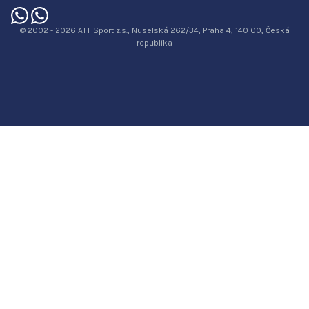
© 2002 - 2026 ATT Sport z.s., Nuselská 262/34, Praha 4, 140 00, Česká
republika