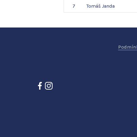
7
Tomáš
Janda
Podmínk