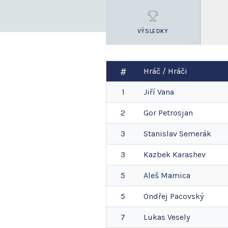
VÝSLEDKY
Hráč / Hráči
1
Jiří
Vana
2
Gor
Petrosjan
3
Stanislav
Semerák
3
Kazbek
Karashev
5
Aleš
Mamica
5
Ondřej
Pacovský
7
Lukas
Vesely