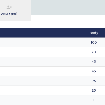
ODHLÁŠENÍ
Body
100
70
45
45
25
25
1