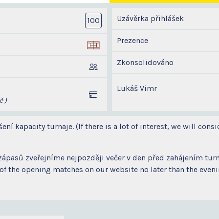
Uzávěrka přihlášek
100
Prezence
Zkonsolidováno
Lukáš Vimr
ě )
í kapacity turnaje. (If there is a lot of interest, we will consi
zápasů zveřejníme nejpozději večer v den před zahájením tur
f the opening matches on our website no later than the evening