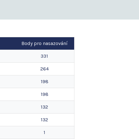
Body pro nasazování
331
264
198
198
132
132
1