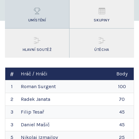
UMÍSTĚNÍ
SKUPINY
HLAVNÍ SOUTĚŽ
ÚTĚCHA
Hráč / Hráči
Body
1
Roman
Surgent
100
2
Radek
Janata
70
3
Filip
Tesař
45
3
Daniel
Mašič
45
5
Nikolaj
Izmajlov
25