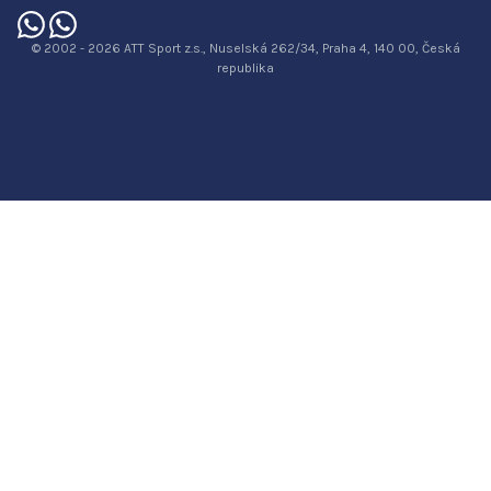
© 2002 - 2026 ATT Sport z.s., Nuselská 262/34, Praha 4, 140 00, Česká
republika