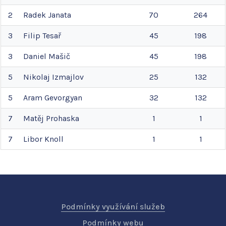
2
Radek
Janata
70
264
3
Filip
Tesař
45
198
3
Daniel
Mašič
45
198
5
Nikolaj
Izmajlov
25
132
5
Aram
Gevorgyan
32
132
7
Matěj
Prohaska
1
1
7
Libor
Knoll
1
1
Podmínky využívání služeb
Podmínky webu