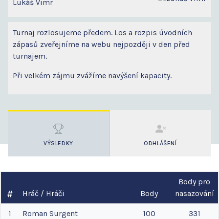
Lukáš Vimr
Turnaj rozlosujeme předem. Los a rozpis úvodních
zápasů zveřejníme na webu nejpozději v den před
turnajem.
Při velkém zájmu zvážíme navýšení kapacity.
VÝSLEDKY
ODHLÁŠENÍ
Body pro
Hráč / Hráči
Body
nasazování
1
Roman
Surgent
100
331