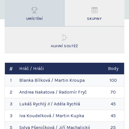
UMÍSTĚNÍ
SKUPINY
HLAVNÍ SOUTĚŽ
Hráč / Hráči
Body
1
Blanka
Bílková
/
Martin
Kroupa
100
2
Andrea
Nakatova
/
Radomír
Fryč
70
3
Lukáš
Rychlý
II
/
Adéla
Rychlá
45
3
Iva
Koudelková
/
Martin
Kupka
45
5
Sylva
Pšeničková
/
Jiří
Machalický
25