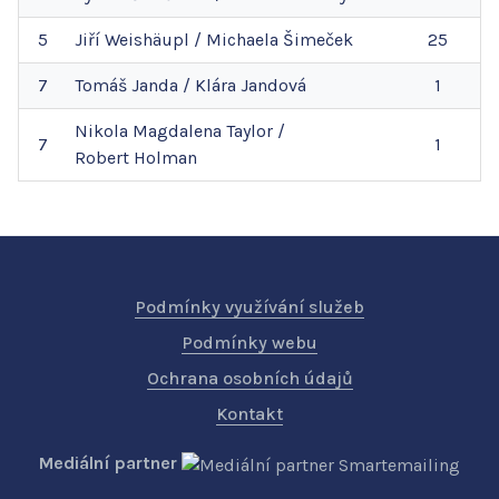
5
Jiří
Weishäupl
/
Michaela
Šimeček
25
7
Tomáš
Janda
/
Klára
Jandová
1
Nikola Magdalena
Taylor
/
7
1
Robert
Holman
Podmínky využívání služeb
Podmínky webu
Ochrana osobních údajů
Kontakt
Mediální partner