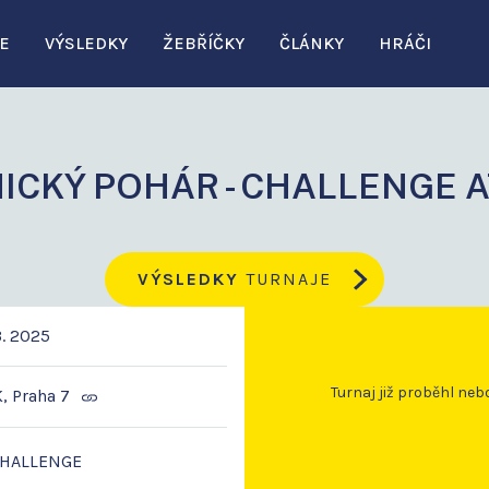
E
VÝSLEDKY
ŽEBŘÍČKY
ČLÁNKY
HRÁČI
ICKÝ POHÁR - CHALLENGE A
VÝSLEDKY
TURNAJE
3. 2025
Turnaj již proběhl neb
K, Praha 7
CHALLENGE