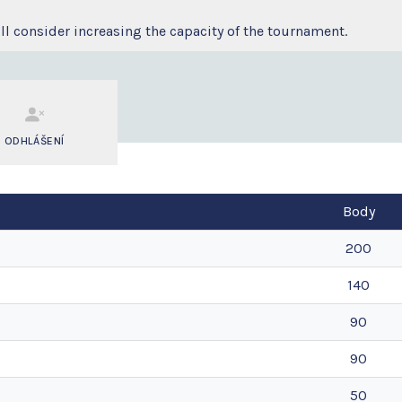
 will consider increasing the capacity of the tournament.
ODHLÁŠENÍ
Body
200
140
90
90
50