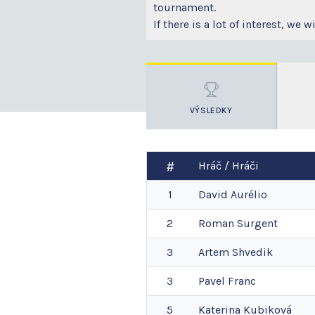
tournament.
If there is a lot of interest, we
VÝSLEDKY
Hráč / Hráči
1
David
Aurélio
2
Roman
Surgent
3
Artem
Shvedik
3
Pavel
Franc
5
Katerina
Kubiková