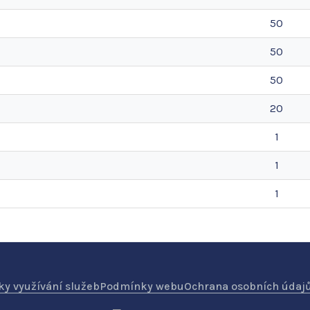
50
50
50
20
1
1
1
y využívání služeb
Podmínky webu
Ochrana osobních údaj