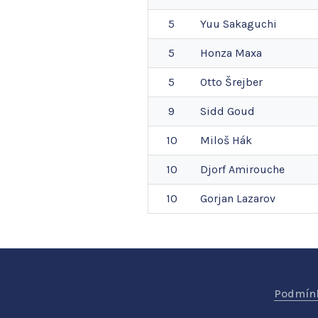
5
Yuu
Sakaguchi
5
Honza
Maxa
5
Otto
Šrejber
9
Sidd
Goud
10
Miloš
Hák
10
Djorf
Amirouche
10
Gorjan
Lazarov
Podmínk