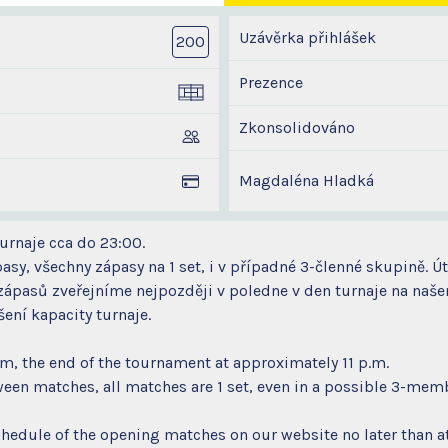
Uzávěrka přihlášek
200
Prezence
Zkonsolidováno
Magdaléna Hladká
turnaje cca do 23:00.
asy, všechny zápasy na 1 set, i v případné 3-členné skupině. Ú
zápasů zveřejníme nejpozději v poledne v den turnaje na na
ení kapacity turnaje.
pm, the end of the tournament at approximately 11 p.m.
ween matches, all matches are 1 set, even in a possible 3-mem
hedule of the opening matches on our website no later than at 