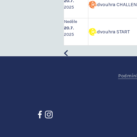
20.7.
dvouhra CHALLE
2025
Neděle
20.7.
dvouhra START
2025
Podmínk