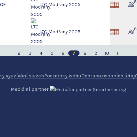
8
NGE
LTC Modřany 2005
8
LTC Modřany 2005
2
3
4
5
6
7
8
9
10
11
y využívání služeb
Podmínky webu
Ochrana osobních údaj
Mediální partner