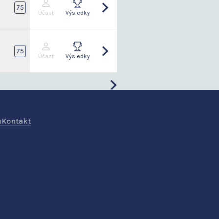
75
Účast
Výsledky
75
Účast
Výsledky
ů
Kontakt