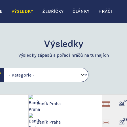
E
VÝSLEDKY
ŽEBŘÍČKY
ČLÁNKY
HRÁČI
Výsledky
Výsledky zápasů a pořadí hráčů na turnajích
1
Baník Praha
2
Baník Praha