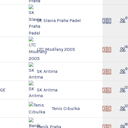
8
SK Slavia Praha Padel
1
LTC Modřany 2005
8
SK Aritma
1
NGE
SK Aritma
1
Tenis Cibulka
1
Baník Praha