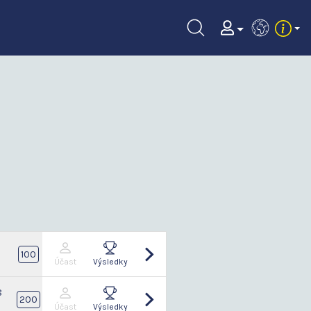
EN
2
100
Účast
Výsledky
8
200
Účast
Výsledky